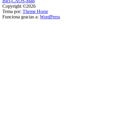
Bici-CAOS-Mad
de
Copyright ©2026
entradas
Tema por:
Theme Horse
Funciona gracias a:
WordPress