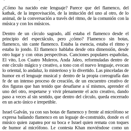
¿Cómo ha nacido este lenguaje? Parece que del flamenco, del
kathak, de la improvisación, de la imitación del uno al otro, de lo
animal, de la conversación a través del ritmo, de la comunión con la
música y con los músicos.
Dentro de un círculo sagrado, allí estaba el flamenco desde el
principio del espectáculo, pero ¿cómo? Flamenco sin botas,
flamenco, sin cante flamenco. Estaba la esencia, estaba el ritmo y
estaba lo jondo. El flamenco hablaba desde otra dimensión, desde
otro lugar y con otras perspectivas. Canciones populares españolas,
El vito, Los Cuatro Muleros, Anda Jaleo, reformuladas dentro de
este círculo mágico y creativo, a tono con el nuevo lenguaje, evocan
lo oriental, lo andaluz, lo misterioso y lo divertido. Las pinceladas de
humor en el lenguaje musical y dentro de la propia coreografía dan
fe de un intenso proceso de creación, de un encuentro creativo de
dos figuras que han tenido que desafiarse a sí mismos, aprender el
uno del otro, respetarse y vivir plenamente el acto creativo, dando
paso a veces al sin sentido, que dentro del círculo, queda encerrado
en un acto único e irrepetible.
Israel Galván, ya con sus botas de flamenco y frente al micrófono se
expresa bailando flamenco en un leguaje de-construido, donde es el
músico quien zapatea por su boca e Israel quien remata con toques
de humor al micrófono. Le contesta Khan moviéndose como un