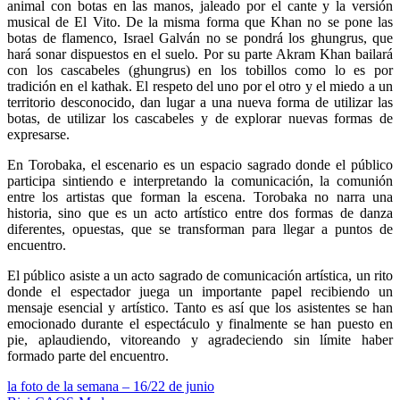
animal con botas en las manos, jaleado por el cante y la versión
musical de El Vito. De la misma forma que Khan no se pone las
botas de flamenco, Israel Galván no se pondrá los ghungrus, que
hará sonar dispuestos en el suelo. Por su parte Akram Khan bailará
con los cascabeles (ghungrus) en los tobillos como lo es por
tradición en el kathak. El respeto del uno por el otro y el miedo a un
territorio desconocido, dan lugar a una nueva forma de utilizar las
botas, de utilizar los cascabeles y de explorar nuevas formas de
expresarse.
En Torobaka, el escenario es un espacio sagrado donde el público
participa sintiendo e interpretando la comunicación, la comunión
entre los artistas que forman la escena. Torobaka no narra una
historia, sino que es un acto artístico entre dos formas de danza
diferentes, opuestas, que se transforman para llegar a puntos de
encuentro.
El público asiste a un acto sagrado de comunicación artística, un rito
donde el espectador juega un importante papel recibiendo un
mensaje esencial y artístico. Tanto es así que los asistentes se han
emocionado durante el espectáculo y finalmente se han puesto en
pie, aplaudiendo, vitoreando y agradeciendo sin límite haber
formado parte del encuentro.
Navegación
la foto de la semana – 16/22 de junio