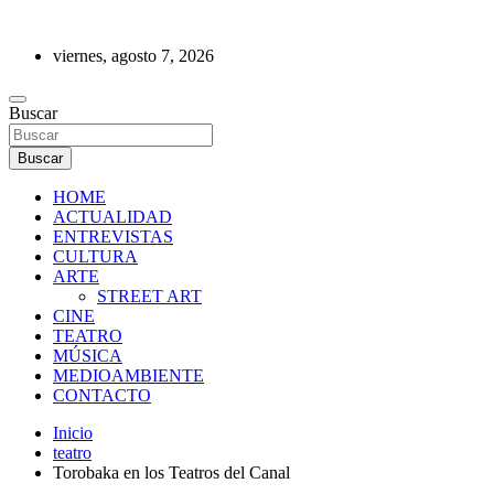
Saltar
al
viernes, agosto 7, 2026
contenido
REVISTA DE PRENSA
Buscar
Buscar
HOME
ACTUALIDAD
ENTREVISTAS
CULTURA
ARTE
STREET ART
CINE
TEATRO
MÚSICA
MEDIOAMBIENTE
CONTACTO
Inicio
teatro
Torobaka en los Teatros del Canal