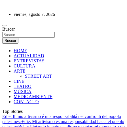
Saltar
al
viernes, agosto 7, 2026
contenido
REVISTA DE PRENSA
Buscar
Buscar
HOME
ACTUALIDAD
ENTREVISTAS
CULTURA
ARTE
STREET ART
CINE
TEATRO
MÚSICA
MEDIOAMBIENTE
CONTACTO
Top Stories
Edie: Il mio artivismo é una responsabilitá nei confronti del popolo
palestinese
Edie: Mi artivismo es una responsabilidad hacia el pueblo
palestino
Belin: Pintando intento evadirme y contar mi momento, con