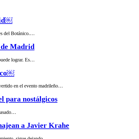
rid￼
hes del Botánico.…
s de Madrid
 puede lograr. Es…
nico￼
vertido en el evento madrileño…
l para nostálgicos
o pasado…
ajean a Javier Krahe
cimiento, sigue dejando…