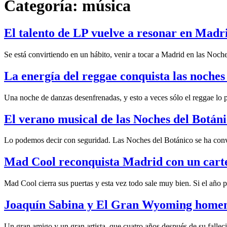
Categoría:
música
El talento de LP vuelve a resonar en Mad
Se está convirtiendo en un hábito, venir a tocar a Madrid en las Noc
La energía del reggae conquista las noche
Una noche de danzas desenfrenadas, y esto a veces sólo el reggae lo
El verano musical de las Noches del Botá
Lo podemos decir con seguridad. Las Noches del Botánico se ha con
Mad Cool reconquista Madrid con un carte
Mad Cool cierra sus puertas y esta vez todo sale muy bien. Si el añ
Joaquín Sabina y El Gran Wyoming homen
Un gran amigo y un gran artista, que cuatro años después de su falle