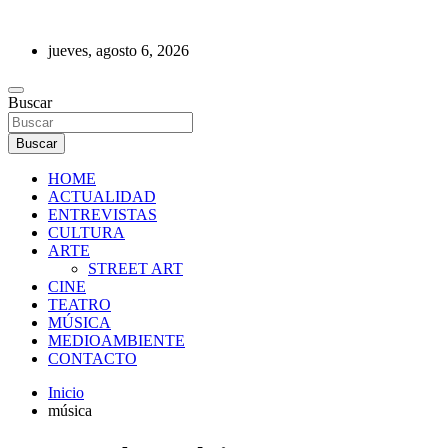
Saltar
al
jueves, agosto 6, 2026
contenido
REVISTA DE PRENSA
Buscar
Buscar
HOME
ACTUALIDAD
ENTREVISTAS
CULTURA
ARTE
STREET ART
CINE
TEATRO
MÚSICA
MEDIOAMBIENTE
CONTACTO
Inicio
música