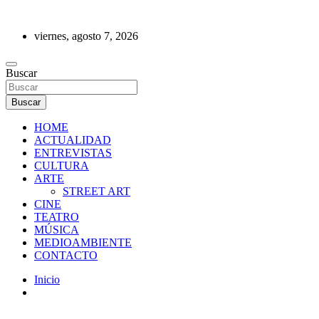
Saltar
al
viernes, agosto 7, 2026
contenido
REVISTA DE PRENSA
Buscar
Buscar
HOME
ACTUALIDAD
ENTREVISTAS
CULTURA
ARTE
STREET ART
CINE
TEATRO
MÚSICA
MEDIOAMBIENTE
CONTACTO
Inicio