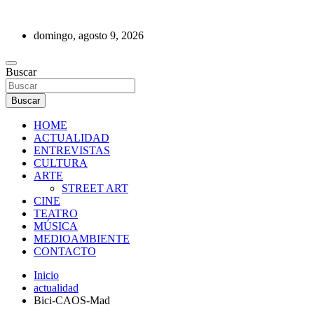
Saltar
al
domingo, agosto 9, 2026
contenido
REVISTA DE PRENSA
Buscar
Buscar
HOME
ACTUALIDAD
ENTREVISTAS
CULTURA
ARTE
STREET ART
CINE
TEATRO
MÚSICA
MEDIOAMBIENTE
CONTACTO
Inicio
actualidad
Bici-CAOS-Mad