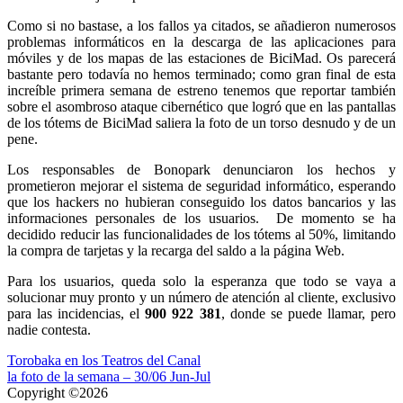
Como si no bastase, a los fallos ya citados, se añadieron numerosos
problemas informáticos en la descarga de las aplicaciones para
móviles y de los mapas de las estaciones de BiciMad. Os parecerá
bastante pero todavía no hemos terminado; como gran final de esta
increíble primera semana de estreno tenemos que reportar también
sobre el asombroso ataque cibernético que logró que en las pantallas
de los tótems de BiciMad saliera la foto de un torso desnudo y de un
pene.
Los responsables de Bonopark denunciaron los hechos y
prometieron mejorar el sistema de seguridad informático, esperando
que los hackers no hubieran conseguido los datos bancarios y las
informaciones personales de los usuarios. De momento se ha
decidido reducir las funcionalidades de los tótems al 50%, limitando
la compra de tarjetas y la recarga del saldo a la página Web.
Para los usuarios, queda solo la esperanza que todo se vaya a
solucionar muy pronto y un número de atención al cliente, exclusivo
para las incidencias, el
900 922 381
, donde se puede llamar, pero
nadie contesta.
Navegación
Torobaka en los Teatros del Canal
la foto de la semana – 30/06 Jun-Jul
de
Copyright ©2026