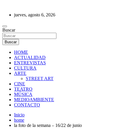
Saltar
al
jueves, agosto 6, 2026
contenido
REVISTA DE PRENSA
Buscar
Buscar
HOME
ACTUALIDAD
ENTREVISTAS
CULTURA
ARTE
STREET ART
CINE
TEATRO
MÚSICA
MEDIOAMBIENTE
CONTACTO
Inicio
home
la foto de la semana – 16/22 de junio