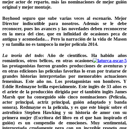
mejor actor de reparto, más las nominaciones de mejor guión
original y mejor montaje.
Boyhood seguro que sube varias veces al escenario. Mejor
Director indiscutible para nosotros. Además se le debe
reconocer, pues los avances y las novedades deben reconocerse
en la meca del cine, que en infinidad de ocasiones peca de
antigua y acomodada… Pero la narración de la vida de Mason
y su familia no es tampoco la mejor película 2014.
La teoría del todo
:
Año de científicos. Ha habido años
románticos, otros bélicos, en otras ocasiones
las protagonistas fueron grandes producciones de aventuras y
en otras ediciones las películas favoritas lo eran por tratarse de
grandes historias interpretadas por memorables actuaciones
femeninas. Este año no. Los protagonistas son hombres. Y
Eddie Redmayne brilla especialmente. Este inglés de 33 años es
el ariete de la producción dirigida por el también inglés James
Marsh que ha conseguido sólo cinco nominaciones (Película,
actor principal, actriz principal, guión adaptado y banda
sonora). Redmayne es la película, y es que este biopic sobre el
astrofísico Stephen Hawking y su historia de amor con su
primera mujer (Escritora del libro en el que han inspirado el
guión) es un compendio de emociones. Muy sentimental,
interpretada crudamente pero con un increíble respeto que