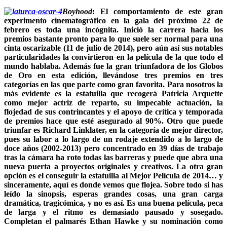
Boyhood
:
El comportamiento de este gran
experimento cinematográfico en la gala del próximo 22 de
febrero es toda una incógnita. Inició la carrera hacia los
premios bastante pronto para lo que suele ser normal para una
cinta oscarizable (11 de julio de 2014), pero aún así sus notables
particularidades la convirtieron en la película de la que todo el
mundo hablaba. Además fue la gran triunfadora de los Globos
de Oro en esta edición, llevándose tres premios en tres
categorías en las que parte como gran favorita. Para nosotros la
más evidente es la estatuilla que recogerá Patricia Arquette
como mejor actriz de reparto, su impecable actuación, la
flojedad de sus contrincantes y el apoyo de crítica y temporada
de premios hace que esté asegurado al 90%. Otro que puede
triunfar es Richard Linklater, en la categoría de mejor director,
pues su labor a lo largo de un rodaje extendido a lo largo de
doce años (2002-2013) pero concentrado en 39 días de trabajo
tras la cámara ha roto todas las barreras y puede que abra una
nueva puerta a proyectos originales y creativos. La otra gran
opción es el conseguir la estatuilla al Mejor Película de 2014… y
sinceramente, aquí es donde vemos que flojea. Sobre todo si has
leído la sinopsis, esperas grandes cosas, una gran carga
dramática, tragicómica, y no es así. Es una buena película, peca
de larga y el ritmo es demasiado pausado y sosegado.
Completan el palmarés Ethan Hawke y su nominación como