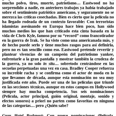
mucho polvo, tiros, muerte, patriotismo… Eastwood no ha
sorprendido a nadie, en anteriores trabajos ya había trabajado
sobre el sentimiento patriótico americano, y seguramente no se
merezca las críticas cosechadas. Bien es cierto que la película no
ha llegado rodeada de un contexto favorable: Con terroristas
islamistas asesinando en Europa hace bien poco, han sido
muchos medios los que han criticado esta cinta basada en la
vida de Chris Kyle, famoso por su “record” como francotirador
en la guerra de Irak. Se ha visto como una americanada más, y
de hecho puede serlo y tiene muchos rasgos para así definirla,
pero no es tan sencillo como eso. Eastwood pretende revertir y
plantear vivencias de un campeón del patriotismo yankee,
enfrentarle a la gran pantalla y mostrar también la crudeza de
la guerra, ya no solo
in situ…
sobretodo centrándose en las
secuelas perpetuadas una vez en casa. Bradley Cooper refuerza
su increíble racha y se confirma como el actor de moda en lo
que llevamos de década, aunque esta nominación no sea muy
justificada este año. Puede ser una de las películas que triunfe
en las secciones técnicas, aunque en estos campos en Hollywood
siempre hay mucha competencia. Sus seis nominaciones
(Película, actor principal, guión original, montaje, sonido y
efectos sonoros) a priori no parten como favoritas en ninguna
de las categorías… pero ¿Quién sabe?
Gran Hotel Budapest
:
Con nueve nominaciones (Película,