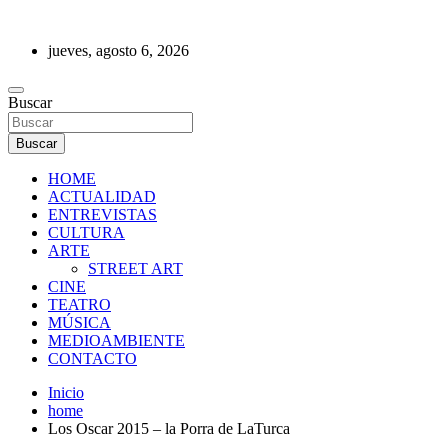
Saltar
al
jueves, agosto 6, 2026
contenido
REVISTA DE PRENSA
Buscar
Buscar
HOME
ACTUALIDAD
ENTREVISTAS
CULTURA
ARTE
STREET ART
CINE
TEATRO
MÚSICA
MEDIOAMBIENTE
CONTACTO
Inicio
home
Los Oscar 2015 – la Porra de LaTurca