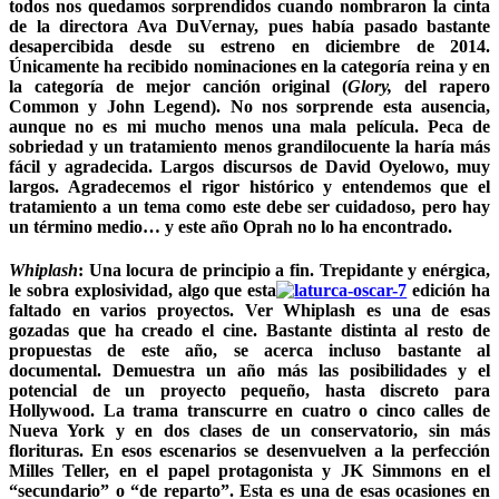
todos nos quedamos sorprendidos cuando nombraron la cinta
de la directora Ava DuVernay, pues había pasado bastante
desapercibida desde su estreno en diciembre de 2014.
Únicamente ha recibido nominaciones en la categoría reina y en
la categoría de mejor canción original (
Glory,
del rapero
Common y John Legend). No nos sorprende esta ausencia,
aunque no es mi mucho menos una mala película. Peca de
sobriedad y un tratamiento menos grandilocuente la haría más
fácil y agradecida. Largos discursos de David Oyelowo, muy
largos. Agradecemos el rigor histórico y entendemos que el
tratamiento a un tema como este debe ser cuidadoso, pero hay
un término medio… y este año Oprah no lo ha encontrado.
Whiplash
:
Una locura de principio a fin. Trepidante y enérgica,
le sobra explosividad, algo que esta
edición ha
faltado en varios proyectos. Ver Whiplash es una de esas
gozadas que ha creado el cine. Bastante distinta al resto de
propuestas de este año, se acerca incluso bastante al
documental. Demuestra un año más las posibilidades y el
potencial de un proyecto pequeño, hasta discreto para
Hollywood. La trama transcurre en cuatro o cinco calles de
Nueva York y en dos clases de un conservatorio, sin más
florituras. En esos escenarios se desenvuelven a la perfección
Milles Teller, en el papel protagonista y JK Simmons en el
“secundario” o “de reparto”. Esta es una de esas ocasiones en