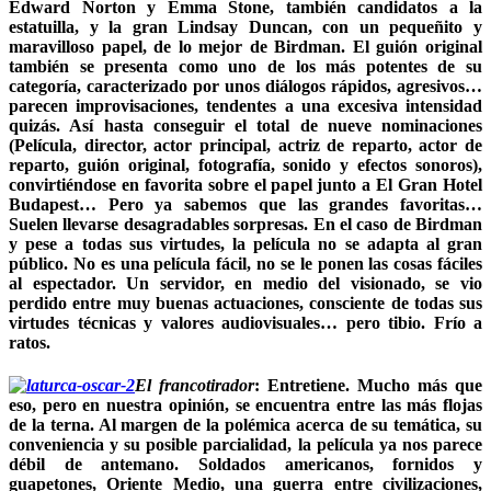
Edward Norton y Emma Stone, también candidatos a la
estatuilla, y la gran Lindsay Duncan, con un pequeñito y
maravilloso papel, de lo mejor de Birdman. El guión original
también se presenta como uno de los más potentes de su
categoría, caracterizado por unos diálogos rápidos, agresivos…
parecen improvisaciones, tendentes a una excesiva intensidad
quizás. Así hasta conseguir el total de nueve nominaciones
(Película, director, actor principal, actriz de reparto, actor de
reparto, guión original, fotografía, sonido y efectos sonoros),
convirtiéndose en favorita sobre el papel junto a
El Gran Hotel
Budapest
… Pero ya sabemos que las grandes favoritas…
Suelen llevarse desagradables sorpresas. En el caso de Birdman
y pese a todas sus virtudes, la película no se adapta al gran
público. No es una película fácil, no se le ponen las cosas fáciles
al espectador. Un servidor, en medio del visionado, se vio
perdido entre muy buenas actuaciones, consciente de todas sus
virtudes técnicas y valores audiovisuales… pero tibio. Frío a
ratos.
El francotirador
:
Entretiene. Mucho más que
eso, pero en nuestra opinión, se encuentra entre las más flojas
de la terna. Al margen de la polémica acerca de su temática, su
conveniencia y su posible parcialidad, la película ya nos parece
débil de antemano. Soldados americanos, fornidos y
guapetones, Oriente Medio, una guerra entre civilizaciones,