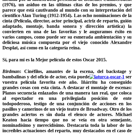
(1976), un asiduo en las últimas citas de los premios, y que
parece que está cautivando al mundo con su interpretación del
científico Alan Turing (1912-1954). Las ocho nominaciones de la
cinta (Película, director, actor principal, actriz de reparto, guión
adaptado, montaje, banda sonora y dirección artística) la
convierten en una de las favoritas y le auguramos éxito en
varios campos, como puede ser su esmerada ambientación y su
deliciosa música compuesta por el viejo conocido Alexandre
Desplat, así como en la categoría reina.
Sí, para mí es la Mejor película de estos Oscar 2015.
Birdman
:
Cinéfilos, amantes de la escena, del backstage y
bambalinas y del oficio de actor, esta puede
ser
vuestra película favorita este año. Iñárritu ha conseguido
grandes cosas con esta cinta. A destacar el montaje de escenas:
Planos secuencia enlazados de una manera tan real, que coloca
al espectador en una privilegiada posición de ente
todopoderoso, testigo de una conjunción de acciones en los
pasillos y camerinos de un viejo teatro de Broadway. Otro de los
grandes aciertos es sin duda el elenco de actores. Michael
Keaton hacía tiempo que no se veía en otra semejante,
nominadísimo y merecidísimo. Destacaría toda la labor de las
increíbles actuaciones del reparto, muy destacados en el caso de