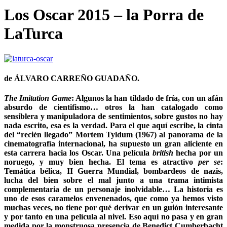
Los Oscar 2015 – la Porra de
LaTurca
de ÁLVARO CARREÑO GUADAÑO.
The Imitation Game
: Algunos la han tildado de fría, con un afán
absurdo de cientifismo… otros la han catalogado como
sensiblera y manipuladora de sentimientos, sobre gustos no hay
nada escrito, esa es la verdad. Para el que aquí escribe, la cinta
del “recién llegado” Mortem Tyldum (1967) al panorama de la
cinematografía internacional, ha supuesto un gran aliciente en
esta carrera hacia los Oscar. Una película
british
hecha por un
noruego, y muy bien hecha. El tema es atractivo
per se
:
Temática bélica, II Guerra Mundial, bombardeos de nazis,
lucha del bien sobre el mal junto a una trama intimista
complementaria de un personaje inolvidable… La historia es
uno de esos caramelos envenenados, que como ya hemos visto
muchas veces, no tiene por qué derivar en un guión interesante
y por tanto en una película al nivel. Eso aquí no pasa y en gran
medida por la monstruosa presencia de Benedict Cumberbacht