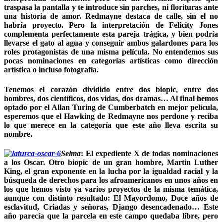
traspasa la pantalla y te introduce sin parches, ni florituras ante
una historia de amor. Redmayne destaca de calle, sin el no
habría proyecto. Pero la interpretación de Felicity Jones
complementa perfectamente esta pareja trágica, y bien podría
llevarse el gato al agua y conseguir ambos galardones para los
roles protagonistas de una misma película. No entendemos sus
pocas nominaciones en categorías artísticas como dirección
artística o incluso fotografía.
Tenemos el corazón dividido entre dos biopic, entre dos
hombres, dos científicos, dos vidas, dos dramas… Al final hemos
optado por el Allan Turing de Cumberbatch en mejor película,
esperemos que el Hawking de Redmayne nos perdone y reciba
lo que merece en la categoría que este año lleva escrita su
nombre.
Selma
:
El expediente X de todas nominaciones
a los Oscar. Otro biopic de un gran hombre, Martin Luther
King, el gran exponente en la lucha por la igualdad racial y la
búsqueda de derechos para los afroamericanos en unos años en
los que hemos visto ya varios proyectos de la misma temática,
aunque con distinto resultado:
El Mayordomo
,
Doce años de
esclavitud
,
Criadas y señoras, Django desencadenado
… Este
año parecía que la parcela en este campo quedaba libre, pero