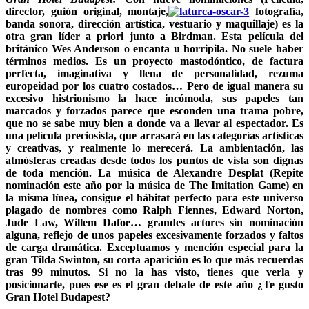
director, guión original, montaje,
fotografía,
banda sonora, dirección artística, vestuario y maquillaje) es la
otra gran líder a priori junto a
Birdman.
Esta película del
británico Wes Anderson o encanta u horripila. No suele haber
términos medios. Es un proyecto mastodóntico, de factura
perfecta, imaginativa y llena de personalidad, rezuma
europeidad por los cuatro costados… Pero de igual manera su
excesivo histrionismo la hace incómoda, sus papeles tan
marcados y forzados parece que esconden una trama pobre,
que no se sabe muy bien a donde va a llevar al espectador. Es
una película preciosista, que arrasará en las categorías artísticas
y creativas, y realmente lo merecerá. La ambientación, las
atmósferas creadas desde todos los puntos de vista son dignas
de toda mención. La música de Alexandre Desplat (Repite
nominación este año por la música de
The Imitation Game
) en
la misma línea, consigue el hábitat perfecto para este universo
plagado de nombres como Ralph Fiennes, Edward Norton,
Jude Law, Willem Dafoe… grandes actores sin nominación
alguna, reflejo de unos papeles excesivamente forzados y faltos
de carga dramática. Exceptuamos y mención especial para la
gran Tilda Swinton, su corta aparición es lo que más recuerdas
tras 99 minutos. Si no la has visto, tienes que verla y
posicionarte, pues ese es el gran debate de este año ¿Te gusto
Gran Hotel Budapest?