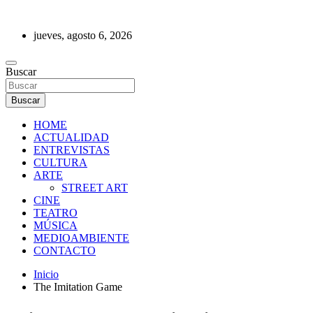
Saltar
al
jueves, agosto 6, 2026
contenido
REVISTA DE PRENSA
Buscar
Buscar
HOME
ACTUALIDAD
ENTREVISTAS
CULTURA
ARTE
STREET ART
CINE
TEATRO
MÚSICA
MEDIOAMBIENTE
CONTACTO
Inicio
The Imitation Game