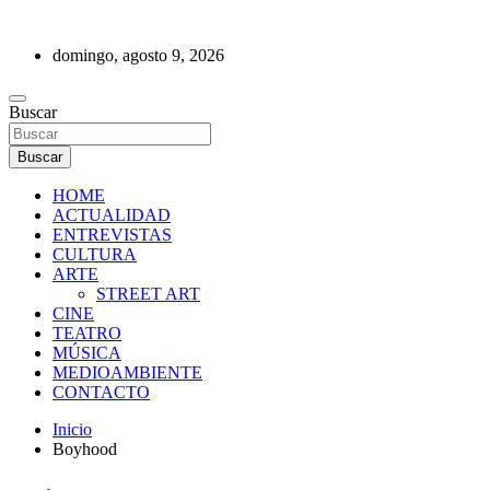
Saltar
al
domingo, agosto 9, 2026
contenido
REVISTA DE PRENSA
Buscar
Buscar
HOME
ACTUALIDAD
ENTREVISTAS
CULTURA
ARTE
STREET ART
CINE
TEATRO
MÚSICA
MEDIOAMBIENTE
CONTACTO
Inicio
Boyhood