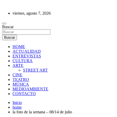
Saltar
al
viernes, agosto 7, 2026
contenido
REVISTA DE PRENSA
Buscar
Buscar
HOME
ACTUALIDAD
ENTREVISTAS
CULTURA
ARTE
STREET ART
CINE
TEATRO
MÚSICA
MEDIOAMBIENTE
CONTACTO
Inicio
home
la foto de la semana – 08/14 de julio