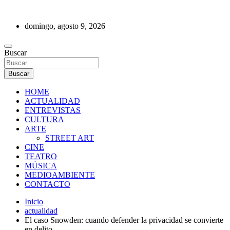
Saltar
al
domingo, agosto 9, 2026
contenido
REVISTA DE PRENSA
Buscar
Buscar
HOME
ACTUALIDAD
ENTREVISTAS
CULTURA
ARTE
STREET ART
CINE
TEATRO
MÚSICA
MEDIOAMBIENTE
CONTACTO
Inicio
actualidad
El caso Snowden: cuando defender la privacidad se convierte
en delito