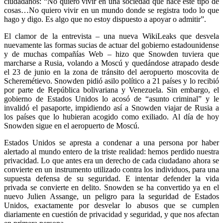
ciudadanos: “No quiero vivir en una sociedad que hace este tipo de
cosas…No quiero vivir en un mundo donde se registra todo lo que
hago y digo. Es algo que no estoy dispuesto a apoyar o admitir”.
El clamor de la entrevista – una nueva WikiLeaks que desvela
nuevamente las formas sucias de actuar del gobierno estadounidense
y de muchas compañías Web – hizo que Snowden tuviera que
marcharse a Rusia, volando a Moscú y quedándose atrapado desde
el 23 de junio en la zona de tránsito del aeropuerto moscovita de
Scheremétievo. Snowden pidió asilo político a 21 países y lo recibió
por parte de República bolivariana y Venezuela. Sin embargo, el
gobierno de Estados Unidos lo acosó de “asunto criminal” y le
invalidó el pasaporte, impidiendo así a Snowden viajar de Rusia a
los países que lo hubieran acogido como exiliado. Al día de hoy
Snowden sigue en el aeropuerto de Moscú.
Estados Unidos se apresta a condenar a una persona por haber
alertado al mundo entero de la triste realidad: hemos perdido nuestra
privacidad. Lo que antes era un derecho de cada ciudadano ahora se
convierte en un instrumento utilizado contra los individuos, para una
supuesta defensa de su seguridad. E intentar defender la vida
privada se convierte en delito. Snowden se ha convertido ya en el
nuevo Julien Assange, un peligro para la seguridad de Estados
Unidos, exactamente por desvelar lo abusos que se cumplen
diariamente en cuestión de privacidad y seguridad, y que nos afectan