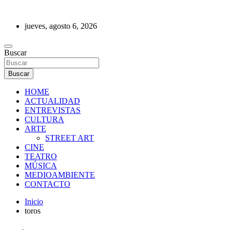
Saltar
al
jueves, agosto 6, 2026
contenido
REVISTA DE PRENSA
Buscar
Buscar
HOME
ACTUALIDAD
ENTREVISTAS
CULTURA
ARTE
STREET ART
CINE
TEATRO
MÚSICA
MEDIOAMBIENTE
CONTACTO
Inicio
toros