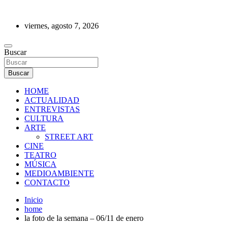
Saltar
al
viernes, agosto 7, 2026
contenido
REVISTA DE PRENSA
Buscar
Buscar
HOME
ACTUALIDAD
ENTREVISTAS
CULTURA
ARTE
STREET ART
CINE
TEATRO
MÚSICA
MEDIOAMBIENTE
CONTACTO
Inicio
home
la foto de la semana – 06/11 de enero