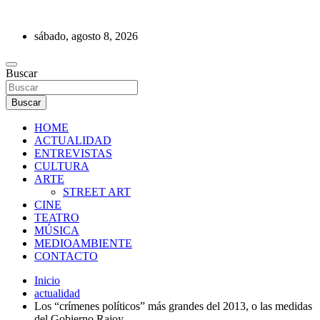
Saltar
al
sábado, agosto 8, 2026
contenido
REVISTA DE PRENSA
Buscar
Buscar
HOME
ACTUALIDAD
ENTREVISTAS
CULTURA
ARTE
STREET ART
CINE
TEATRO
MÚSICA
MEDIOAMBIENTE
CONTACTO
Inicio
actualidad
Los “crímenes políticos” más grandes del 2013, o las medidas
del Gobierno Rajoy.