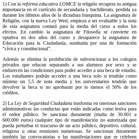
1) Con la
reforma educativa LOMCE
la religión recupera su antigua
importancia en el currículo de secundaria y bachillerato, perdida ya
durante los últimos años de la dictadura franquista. La asignatura de
Religión, con la nueva Ley Wert, empieza a ser evaluable y la nota
de esta asignatura contará para la media del curso a todos los
efectos. En cambio la asignatura de Filosofía se convierte en
optativa en dos años del curso y desaparece la asignatura de
Educación para la Ciudadanía, sustituida por una de formación
“cívica y constitucional”.
Además se elimina la prohibición de subvencionar a los colegios
privados que educan separando a sus alumnos por sexo y se
endurecen las condiciones para poder acceder a una beca de estudio.
Los estudiantes podrán acceder a una beca solo si tendrán como
mínimo un 5,5 de nota media y los universitarios tendrán que
devolver la beca si no aprobaran por lo menos el 50% de los
créditos.
2) La
Ley de Seguridad Ciudadana
trasforma en onerosas sanciones
administrativas las conductas que están indicadas como lesiva para
el orden público. Se sanciona duramente (multa de 30.001 a
600.000 euros) cualquier tipo de manifestación no autorizada que
pueda perturbar el trascurso de un acto público, deportivo, cultural,
religioso u otras reuniones numerosas. Se sancionan duramente
también las convocatorias o las manifestaciones que se celebren