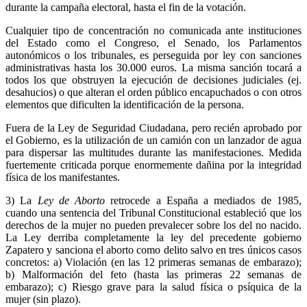
durante la campaña electoral, hasta el fin de la votación.
Cualquier tipo de concentración no comunicada ante instituciones
del Estado como el Congreso, el Senado, los Parlamentos
autonómicos o los tribunales, es perseguida por ley con sanciones
administrativas hasta los 30.000 euros. La misma sanción tocará a
todos los que obstruyen la ejecución de decisiones judiciales (ej.
desahucios) o que alteran el orden público encapuchados o con otros
elementos que dificulten la identificación de la persona.
Fuera de la Ley de Seguridad Ciudadana, pero recién aprobado por
el Gobierno, es la utilización de un camión con un lanzador de agua
para dispersar las multitudes durante las manifestaciones. Medida
fuertemente criticada porque enormemente dañina por la integridad
física de los manifestantes.
3) La
Ley de Aborto
retrocede a España a mediados de 1985,
cuando una sentencia del Tribunal Constitucional estableció que los
derechos de la mujer no pueden prevalecer sobre los del no nacido.
La Ley derriba completamente la ley del precedente gobierno
Zapatero y sanciona el aborto como delito salvo en tres únicos casos
concretos: a) Violación (en las 12 primeras semanas de embarazo);
b) Malformación del feto (hasta las primeras 22 semanas de
embarazo); c) Riesgo grave para la salud física o psíquica de la
mujer (sin plazo).