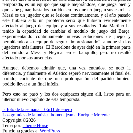
temporada, es un equipo que sigue mejorándose, que juega bien y
que sabe ganar, hasta los partidos en los que no juegan sus estrellas.
Messi es un jugador que se lesiona continuamente, y el año pasado
este hubiera sido un problema serio que hubiera evidentemente
afectado al juego del equipo y a sus resultados. Tata Martino ha
tenido la capacidad de cambiar el modulo de juego del Barça,
experimentando continuamente nuevas soluciones de juego y
permitiendo a su equipo de seguir “impresionando”, aunque sin los
jugadores más ilustres. El Barcelona de ayer dejó en la primera parte
del partido a Messi y Neymar en el banquillo, pero no resultó
afectado por sus ausencias.
Aunque, debemos admitir que, una vez entrados, se notó la
diferencia, y finalmente el Atlético esperó nerviosamente el final del
partido, cociente de que una prolongación del partido hubiera
podido llevar a un final infeliz.
Pero esto no pasó y los dos equipazos siguen allí, listos para un
ulterior nuevo capítulo de esta temporada.
Navegación
la foto de la semana – 06/11 de enero
Los grandes de la música homenajean a Enrique Morente.
de
Copyright ©2026
entradas
Tema por:
Theme Horse
Funciona gracias a:
WordPress