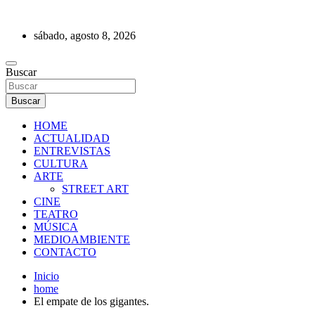
Saltar
al
sábado, agosto 8, 2026
contenido
REVISTA DE PRENSA
Buscar
Buscar
HOME
ACTUALIDAD
ENTREVISTAS
CULTURA
ARTE
STREET ART
CINE
TEATRO
MÚSICA
MEDIOAMBIENTE
CONTACTO
Inicio
home
El empate de los gigantes.