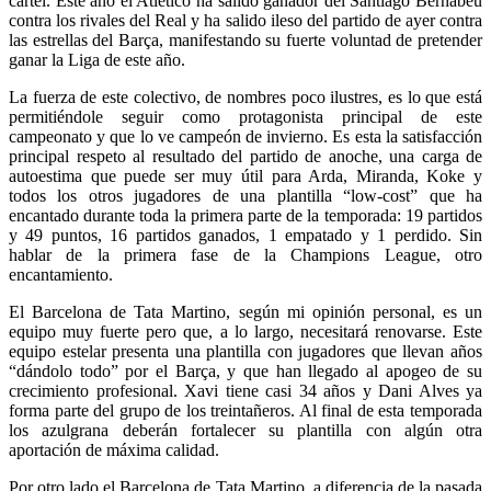
cartel. Este año el Atlético ha salido ganador del Santiago Bernabeu
contra los rivales del Real y ha salido ileso del partido de ayer contra
las estrellas del Barça, manifestando su fuerte voluntad de pretender
ganar la Liga de este año.
La fuerza de este colectivo, de nombres poco ilustres, es lo que está
permitiéndole seguir como protagonista principal de este
campeonato y que lo ve campeón de invierno. Es esta la satisfacción
principal respeto al resultado del partido de anoche, una carga de
autoestima que puede ser muy útil para Arda, Miranda, Koke y
todos los otros jugadores de una plantilla “low-cost” que ha
encantado durante toda la primera parte de la temporada: 19 partidos
y 49 puntos, 16 partidos ganados, 1 empatado y 1 perdido. Sin
hablar de la primera fase de la Champions League, otro
encantamiento.
El Barcelona de Tata Martino, según mi opinión personal, es un
equipo muy fuerte pero que, a lo largo, necesitará renovarse. Este
equipo estelar presenta una plantilla con jugadores que llevan años
“dándolo todo” por el Barça, y que han llegado al apogeo de su
crecimiento profesional. Xavi tiene casi 34 años y Dani Alves ya
forma parte del grupo de los treintañeros. Al final de esta temporada
los azulgrana deberán fortalecer su plantilla con algún otra
aportación de máxima calidad.
Por otro lado el Barcelona de Tata Martino, a diferencia de la pasada