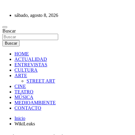
Saltar
al
sábado, agosto 8, 2026
contenido
REVISTA DE PRENSA
Buscar
Buscar
HOME
ACTUALIDAD
ENTREVISTAS
CULTURA
ARTE
STREET ART
CINE
TEATRO
MÚSICA
MEDIOAMBIENTE
CONTACTO
Inicio
WikiLeaks