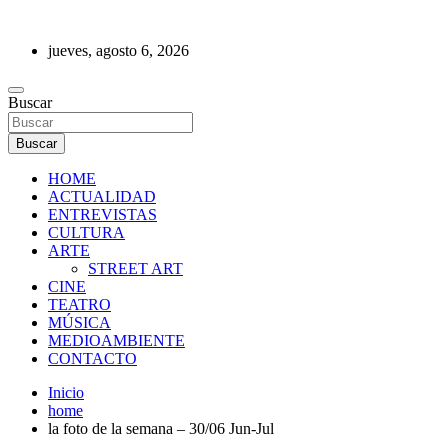
Saltar
al
jueves, agosto 6, 2026
contenido
REVISTA DE PRENSA
Buscar
Buscar
HOME
ACTUALIDAD
ENTREVISTAS
CULTURA
ARTE
STREET ART
CINE
TEATRO
MÚSICA
MEDIOAMBIENTE
CONTACTO
Inicio
home
la foto de la semana – 30/06 Jun-Jul