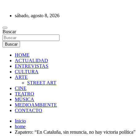
Saltar
al
sábado, agosto 8, 2026
contenido
REVISTA DE PRENSA
Buscar
Buscar
HOME
ACTUALIDAD
ENTREVISTAS
CULTURA
ARTE
STREET ART
CINE
TEATRO
MÚSICA
MEDIOAMBIENTE
CONTACTO
Inicio
home
Zapatero: “En Cataluña, sin renuncia, no hay victoria política”