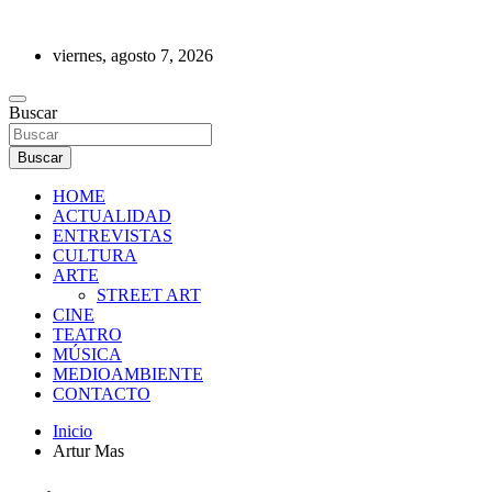
Saltar
al
viernes, agosto 7, 2026
contenido
REVISTA DE PRENSA
Buscar
Buscar
HOME
ACTUALIDAD
ENTREVISTAS
CULTURA
ARTE
STREET ART
CINE
TEATRO
MÚSICA
MEDIOAMBIENTE
CONTACTO
Inicio
Artur Mas