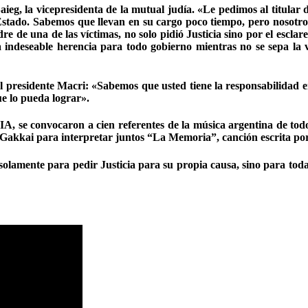
ieg, la vicepresidenta de la mutual judía. «Le pedimos al titular
stado. Sabemos que llevan en su cargo poco tiempo, pero nosotros
re de una de las víctimas, no solo pidió Justicia sino por el escla
 indeseable herencia para todo gobierno mientras no se sepa la
l presidente Macri: «Sabemos que usted tiene la responsabilidad en
e lo pueda lograr».
 se convocaron a cien referentes de la música argentina de todos l
a Gakkai para interpretar juntos “La Memoria”, canción escrita po
solamente para pedir Justicia para su propia causa, sino para tod