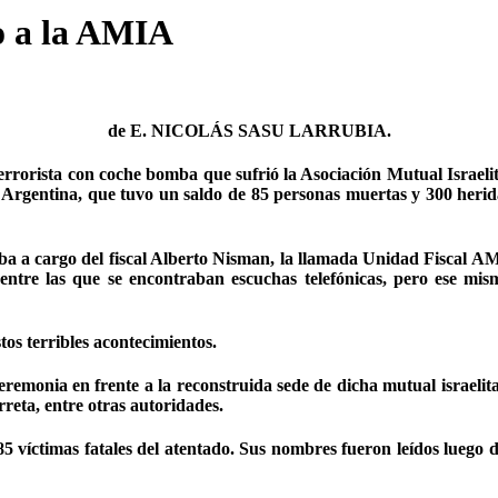
o a la AMIA
de E. NICOLÁS SASU LARRUBIA.
errorista con coche bomba que sufrió la Asociación Mutual Israeli
n Argentina, que tuvo un saldo de 85 personas muertas y 300 herida
staba a cargo del fiscal Alberto Nisman, la llamada Unidad Fiscal 
 entre las que se encontraban escuchas telefónicas, pero ese m
stos terribles acontecimientos.
emonia en frente a la reconstruida sede de dicha mutual israelita,
reta, entre otras autoridades.
víctimas fatales del atentado. Sus nombres fueron leídos luego del