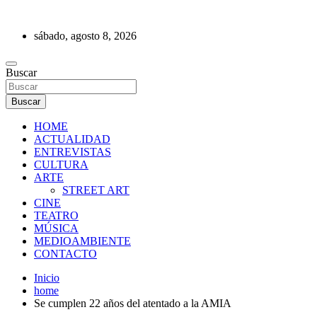
Saltar
al
sábado, agosto 8, 2026
contenido
REVISTA DE PRENSA
Buscar
Buscar
HOME
ACTUALIDAD
ENTREVISTAS
CULTURA
ARTE
STREET ART
CINE
TEATRO
MÚSICA
MEDIOAMBIENTE
CONTACTO
Inicio
home
Se cumplen 22 años del atentado a la AMIA