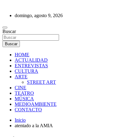
Saltar
al
domingo, agosto 9, 2026
contenido
REVISTA DE PRENSA
Buscar
Buscar
HOME
ACTUALIDAD
ENTREVISTAS
CULTURA
ARTE
STREET ART
CINE
TEATRO
MÚSICA
MEDIOAMBIENTE
CONTACTO
Inicio
atentado a la AMIA