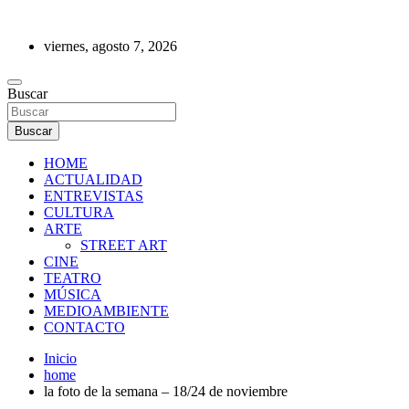
Saltar
al
viernes, agosto 7, 2026
contenido
REVISTA DE PRENSA
Buscar
Buscar
HOME
ACTUALIDAD
ENTREVISTAS
CULTURA
ARTE
STREET ART
CINE
TEATRO
MÚSICA
MEDIOAMBIENTE
CONTACTO
Inicio
home
la foto de la semana – 18/24 de noviembre