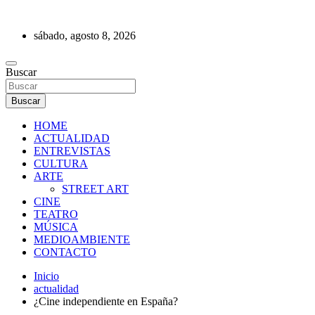
Saltar
al
sábado, agosto 8, 2026
contenido
REVISTA DE PRENSA
Buscar
Buscar
HOME
ACTUALIDAD
ENTREVISTAS
CULTURA
ARTE
STREET ART
CINE
TEATRO
MÚSICA
MEDIOAMBIENTE
CONTACTO
Inicio
actualidad
¿Cine independiente en España?