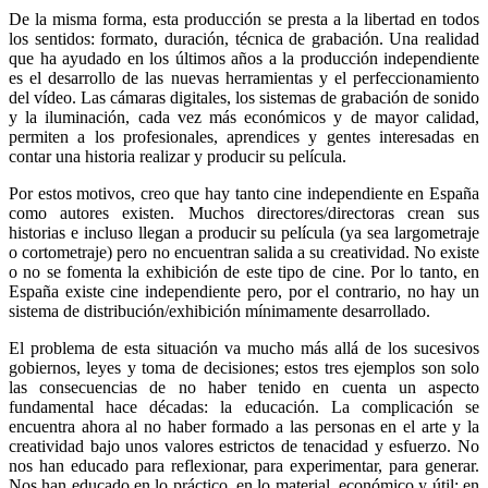
De la misma forma, esta producción se presta a la libertad en todos
los sentidos: formato, duración, técnica de grabación. Una realidad
que ha ayudado en los últimos años a la producción independiente
es el desarrollo de las nuevas herramientas y el perfeccionamiento
del vídeo. Las cámaras digitales, los sistemas de grabación de sonido
y la iluminación, cada vez más económicos y de mayor calidad,
permiten a los profesionales, aprendices y gentes interesadas en
contar una historia realizar y producir su película.
Por estos motivos, creo que hay tanto cine independiente en España
como autores existen. Muchos directores/directoras crean sus
historias e incluso llegan a producir su película (ya sea largometraje
o cortometraje) pero no encuentran salida a su creatividad. No existe
o no se fomenta la exhibición de este tipo de cine. Por lo tanto, en
España existe cine independiente pero, por el contrario, no hay un
sistema de distribución/exhibición mínimamente desarrollado.
El problema de esta situación va mucho más allá de los sucesivos
gobiernos, leyes y toma de decisiones; estos tres ejemplos son solo
las consecuencias de no haber tenido en cuenta un aspecto
fundamental hace décadas: la educación. La complicación se
encuentra ahora al no haber formado a las personas en el arte y la
creatividad bajo unos valores estrictos de tenacidad y esfuerzo. No
nos han educado para reflexionar, para experimentar, para generar.
Nos han educado en lo práctico, en lo material, económico y útil; en