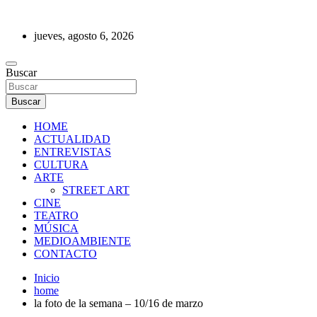
Saltar
al
jueves, agosto 6, 2026
contenido
REVISTA DE PRENSA
Buscar
Buscar
HOME
ACTUALIDAD
ENTREVISTAS
CULTURA
ARTE
STREET ART
CINE
TEATRO
MÚSICA
MEDIOAMBIENTE
CONTACTO
Inicio
home
la foto de la semana – 10/16 de marzo