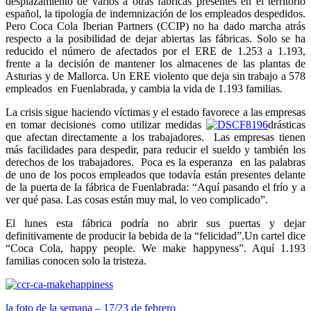
desplazamiento de varios a otras fábricas presentes en el territorio
español, la tipología de indemnización de los empleados despedidos.
Pero Coca Cola Iberian Partners (CCIP) no ha dado marcha atrás
respecto a la posibilidad de dejar abiertas las fábricas. Solo se ha
reducido el número de afectados por el ERE de 1.253 a 1.193,
frente a la decisión de mantener los almacenes de las plantas de
Asturias y de Mallorca. Un ERE violento que deja sin trabajo a 578
empleados en Fuenlabrada, y cambia la vida de 1.193 familias.
La crisis sigue haciendo víctimas y el estado favorece a las empresas
en tomar decisiones como utilizar medidas
drásticas
que afectan directamente a los trabajadores. Las empresas tienen
más facilidades para despedir, para reducir el sueldo y también los
derechos de los trabajadores. Poca es la esperanza en las palabras
de uno de los pocos empleados que todavía están presentes delante
de la puerta de la fábrica de Fuenlabrada: “Aquí pasando el frío y a
ver qué pasa. Las cosas están muy mal, lo veo complicado”.
El lunes esta fábrica podría no abrir sus puertas y dejar
definitivamente de producir la bebida de la “felicidad”.Un cartel dice
“Coca Cola, happy people. We make happyness”. Aquí 1.193
familias conocen solo la tristeza.
Navegación
la foto de la semana – 17/23 de febrero