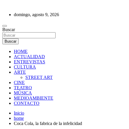
Saltar
al
domingo, agosto 9, 2026
contenido
REVISTA DE PRENSA
Buscar
Buscar
HOME
ACTUALIDAD
ENTREVISTAS
CULTURA
ARTE
STREET ART
CINE
TEATRO
MÚSICA
MEDIOAMBIENTE
CONTACTO
Inicio
home
Coca Cola, la fabrica de la infelicidad