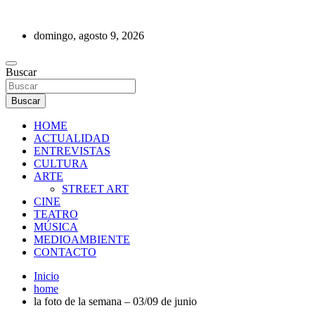
Saltar
al
domingo, agosto 9, 2026
contenido
REVISTA DE PRENSA
Buscar
Buscar
HOME
ACTUALIDAD
ENTREVISTAS
CULTURA
ARTE
STREET ART
CINE
TEATRO
MÚSICA
MEDIOAMBIENTE
CONTACTO
Inicio
home
la foto de la semana – 03/09 de junio