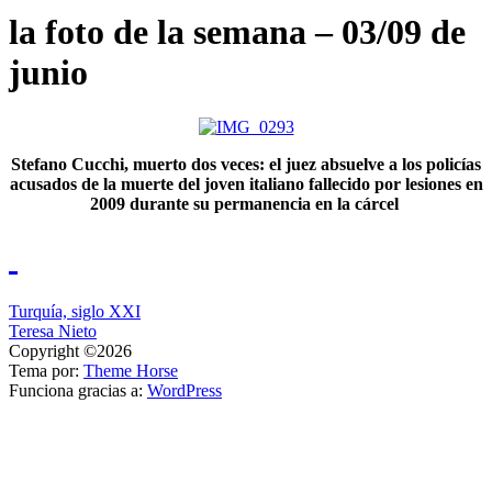
la foto de la semana – 03/09 de
junio
Stefano Cucchi, muerto dos veces: el juez absuelve a los policías
acusados de la muerte del joven italiano fallecido por lesiones en
2009 durante su permanencia en la cárcel
Navegación
Turquía, siglo XXI
Teresa Nieto
de
Copyright ©2026
entradas
Tema por:
Theme Horse
Funciona gracias a:
WordPress