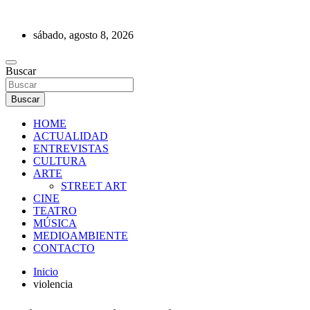
Saltar
al
sábado, agosto 8, 2026
contenido
REVISTA DE PRENSA
Buscar
Buscar
HOME
ACTUALIDAD
ENTREVISTAS
CULTURA
ARTE
STREET ART
CINE
TEATRO
MÚSICA
MEDIOAMBIENTE
CONTACTO
Inicio
violencia