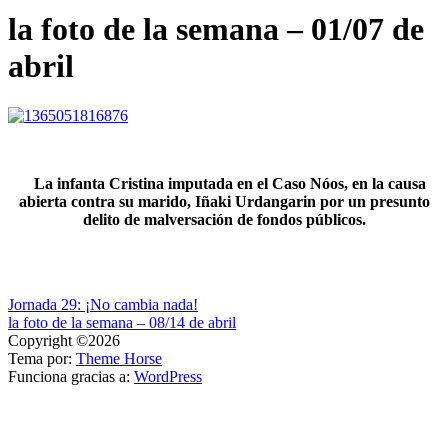
la foto de la semana – 01/07 de
abril
La infanta Cristina imputada en el Caso Nóos,
en la causa
abierta contra su marido, Iñaki Urdangarin por un presunto
delito de malversación de fondos públicos.
Navegación
Jornada 29: ¡No cambia nada!
la foto de la semana – 08/14 de abril
de
Copyright ©2026
entradas
Tema por:
Theme Horse
Funciona gracias a:
WordPress