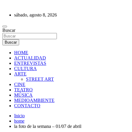
Saltar
al
sábado, agosto 8, 2026
contenido
REVISTA DE PRENSA
Buscar
Buscar
HOME
ACTUALIDAD
ENTREVISTAS
CULTURA
ARTE
STREET ART
CINE
TEATRO
MÚSICA
MEDIOAMBIENTE
CONTACTO
Inicio
home
la foto de la semana – 01/07 de abril