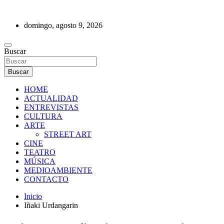
Saltar
al
domingo, agosto 9, 2026
contenido
REVISTA DE PRENSA
Buscar
Buscar
HOME
ACTUALIDAD
ENTREVISTAS
CULTURA
ARTE
STREET ART
CINE
TEATRO
MÚSICA
MEDIOAMBIENTE
CONTACTO
Inicio
Iñaki Urdangarin