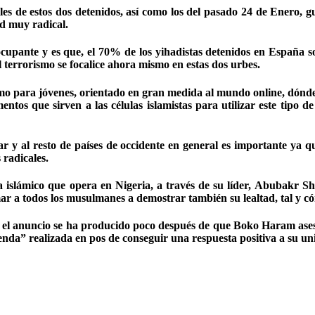
files de estos dos detenidos, así como los del pasado 24 de Enero, 
ud muy radical.
cupante y es que, el 70% de los yihadistas detenidos en España so
l terrorismo se focalice ahora mismo en estas dos urbes.
mo para jóvenes, orientado en gran medida al mundo online, dónde c
umentos que sirven a las células islamistas para utilizar este tipo
r y al resto de países de occidente en general es importante ya q
 radicales.
a islámico que opera en Nigeria, a través de su líder, Abubakr Sh
nimar a todos los musulmanes a demostrar también su lealtad, tal y 
o, el anuncio se ha producido poco después de que Boko Haram ase
nda” realizada en pos de conseguir una respuesta positiva a su uni