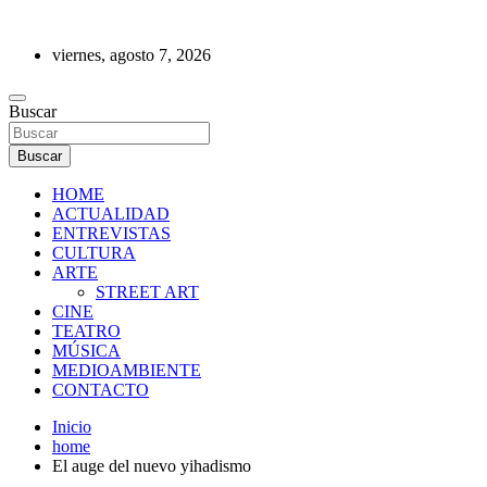
Saltar
al
viernes, agosto 7, 2026
contenido
REVISTA DE PRENSA
Buscar
Buscar
HOME
ACTUALIDAD
ENTREVISTAS
CULTURA
ARTE
STREET ART
CINE
TEATRO
MÚSICA
MEDIOAMBIENTE
CONTACTO
Inicio
home
El auge del nuevo yihadismo