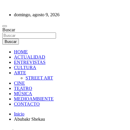
Saltar
al
domingo, agosto 9, 2026
contenido
REVISTA DE PRENSA
Buscar
Buscar
HOME
ACTUALIDAD
ENTREVISTAS
CULTURA
ARTE
STREET ART
CINE
TEATRO
MÚSICA
MEDIOAMBIENTE
CONTACTO
Inicio
Abubakr Shekau