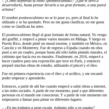
– ¿Cómo definirías tu estilo «postneocubista»? ¿Qué te llevó a
desarrollarlo, hasta pensar llevarlo a un gran formato, a una pared
urbana?
El nombre
postneocubismo
no se lo puse yo, pero al final lo he
utilizado y se ha quedado. Pero no me gusta clasificar, no me gusta
como se clasifican las artes.
El
postneocubismo
llegó al gran formato de forma natural. Yo vengo
del graffiti, y empecé a pintar varios murales en Málaga. Y luego en
Puerto Rico, donde pinté un mural enorme, y también en México, en
Cancún y en Monterrey. Fue de regreso a España cuando mi obra
pasó a ser un cuadro, porque hasta ahí sólo había pintado murales, el
cubismo que hacía era en murales. Finalmente, en 2016, empecé a
hacer cuadros para una exposición que tuve en París, y entonces
preparé muchas obras de estudio, utilizando el pincel y el óleo.
Fue mi primera experiencia con el óleo y el acrílico, y me encantó
poder empezar y aprenderlo.
Entonces, a partir de ahí fue cuando empecé a subir obras a internet,
a las redes sociales. A partir de ese momento, pasé a que diferentes
personas en el mundo me conocieran. Y a partir de este momento me
empezaron a llamar para pintar en diferentes lugares.
– ¿En tus trabajos a gran escala, trabajas sólo o en equipo?