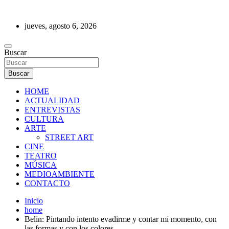
Saltar
al
jueves, agosto 6, 2026
contenido
REVISTA DE PRENSA
Buscar
Buscar
HOME
ACTUALIDAD
ENTREVISTAS
CULTURA
ARTE
STREET ART
CINE
TEATRO
MÚSICA
MEDIOAMBIENTE
CONTACTO
Inicio
home
Belin: Pintando intento evadirme y contar mi momento, con
las formas y con los colores