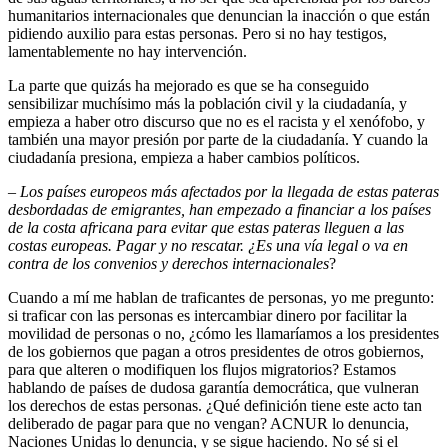
humanitarios internacionales que denuncian la inacción o que están
pidiendo auxilio para estas personas. Pero si no hay testigos,
lamentablemente no hay intervención.
La parte que quizás ha mejorado es que se ha conseguido
sensibilizar muchísimo más la población civil y la ciudadanía, y
empieza a haber otro discurso que no es el racista y el xenófobo, y
también una mayor presión por parte de la ciudadanía. Y cuando la
ciudadanía presiona, empieza a haber cambios políticos.
–
Los países europeos más afectados por la llegada de estas pateras
desbordadas de emigrantes, han empezado a financiar a los países
de la costa africana para evitar que estas pateras lleguen a las
costas europeas. Pagar y no rescatar. ¿Es una vía legal o va en
contra de los convenios y derechos internacionales
?
Cuando a mí me hablan de traficantes de personas, yo me pregunto:
si traficar con las personas es intercambiar dinero por facilitar la
movilidad de personas o no, ¿cómo les llamaríamos a los presidentes
de los gobiernos que pagan a otros presidentes de otros gobiernos,
para que alteren o modifiquen los flujos migratorios? Estamos
hablando de países de dudosa garantía democrática, que vulneran
los derechos de estas personas. ¿Qué definición tiene este acto tan
deliberado de pagar para que no vengan? ACNUR lo denuncia,
Naciones Unidas lo denuncia, y se sigue haciendo. No sé si el