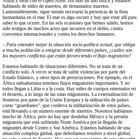
Astral y otras con el Open Arms. Ha sido un año difícil y estamos
hablando de miles de muertos, de demasiados muertos.
Lamentablemente, sigue siendo necesaria la presencia de la flota
humanitaria en el mar. El mar es algo oscuro y hay que estar allí para
saber lo que ocurre. En las seis ocasiones que hemos salido, hemos
sido testigos de muchos actos que incurren en el delito, contra
convenios internacionales y contra los derechos humanos.
–
Para entender mejor la situación socio-política actual, que obliga
a mucha población a emigrar desde diferentes países, ¿cuáles son
los mayores conflictos que están favoreciendo el flujo migratorio?
Estamos hablando de situaciones diferentes. No se trata de un
conflicto solo. A veces se trata de sufrir violencias por parte del
Estado Islámico, y otros tipos de persecuciones. Por ejemplo, en el
África subsahariana tenemos flujos migratorios importantes. Y no
todos llegan a Libia o a la costa. Hay miles de cuerpos enterrados en
el desierto, a lo largo de las rutas migratorias. La externalización de
fronteras por parte de la Unión Europea y la utilización de países
como “guardianes”, que conlleva la militarización de estos países,
está llevando a un número enorme de muertos. Nosotros hablamos
mucho de África, pero no hay que desdeñar México y la presión
migratoria que está sufriendo Norte América por la llegada de
migrantes desde Centro y Sur América. Estamos hablando de una
situación compleja global, que deberíamos resolver a nivel global,
no solo a nivel de Europa. Hay que ser conscientes de esta situación