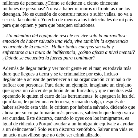
millones de personas. ¿Cómo se detienen a ciento cincuenta
millones de personas? No va a haber ni muros ni fronteras que los
detengan. No es cuestión de construir muros o subir vallas, no va a
ser esta la solución. Yo echo de menos a los intelectuales de mi país
para que opinen y para que busquen soluciones.
–
Un miembro del equipo de rescate no vive solo la maravillosa
emoción de haber salvado una vida, vive también la experiencia
recurrente de la muerte. Hallar tantos cuerpos sin vida y
enfrentarse a un muro de indiferencia, ¿cómo afecta a nivel mental?
¿Dónde se encuentra la fuerza para continuar?
Además de llegar tarde y ver morir gente en el mar, es todavía más
duro que llegues a tierra y se te criminalice por esto, incluso
llegándote a acusar de pertenecer a una organización criminal o de
traficar con personas. Para darte un ejemplo, imagínate un cirujano
que opera un cáncer de pulmón de un fumador, y que mientras está
operando le quiten el carro de las herramientas, le apaguen la luz del
quirófano, le quiten una enfermera, y cuando salga, después de
haber salvado esta vida, le critican por haberla salvado, diciendo que
ahora por su culpa fumarán más personas, sabiendo que luego van a
ser curadas. Este discurso, cuando lo oyes con los inmigrantes, es
igual de ridículo. ¿Porqué ayudar a un inmigrante equivale a ayudar
a un delincuente? Solo es un discurso xenófobo. Salvar una vida es
un acto maravilloso que no debe ser criminalizado.