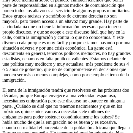
parte de responsabilidad en algunos medios de comunicación que
ponen todos los altavoces al servicio de algunos grupos minoritarios.
Estos grupos racistas y xenófobos de extrema derecha no son
mayoría, pero tienen acceso a un altavoz muy grande. Hay parte de
la ciudadanía que no tiene la información necesaria para tener su
propio discurso, y que se acoge a este discurso fácil que hay en la
calle, contra la inmigración y contra lo que no conocemos. Y este
discurso cala porque es muy fácil y porque estamos pasando por una
situación adversa y por una crisis económica. La gente está
descontenta en general, tenemos políticos mediocres, no hay grandes
estadistas, echamos en falta políticos valientes. Estamos delante de
una política muy mediocre y muy actualista, más pendiente de sus 4
o 5 años de gobierno, que no de comprometerse en decisiones que
pueden ser más o menos complejas, como por ejemplo el tema de la
inmigración.
El tema de la inmigración tendrá que resolverse en las próximas dos
décadas, porque Europa envejece a una velocidad espantosa,
necesitamos emigración pero este discurso no aparece en ninguna
parte. ¿Cuándo se dirá que no tenemos nacimientos y que en los
próximos quince años vamos a necesitar siete millones de
emigrantes para poder sostener económicamente los países? Se
habla mucho de que la emigración no es buena y es excesiva,
cuando en realidad el porcentaje de la población africana que llega a
Europa es muy pequeño. No tenemos tal presión migratoria. Nos