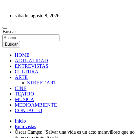
Saltar
al
sábado, agosto 8, 2026
contenido
REVISTA DE PRENSA
Buscar
Buscar
HOME
ACTUALIDAD
ENTREVISTAS
CULTURA
ARTE
STREET ART
CINE
TEATRO
MÚSICA
MEDIOAMBIENTE
CONTACTO
Inicio
Entrevistas
Òscar Camps: “Salvar una vida es un acto maravilloso que no
debe ser criminalizado”.