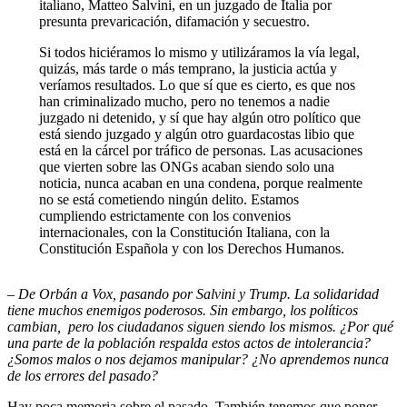
italiano, Matteo Salvini, en un juzgado de Italia por
presunta prevaricación, difamación y secuestro.
Si todos hiciéramos lo mismo y utilizáramos la vía legal,
quizás, más tarde o más temprano, la justicia actúa y
veríamos resultados. Lo que sí que es cierto, es que nos
han criminalizado mucho, pero no tenemos a nadie
juzgado ni detenido, y sí que hay algún otro político que
está siendo juzgado y algún otro guardacostas libio que
está en la cárcel por tráfico de personas. Las acusaciones
que vierten sobre las ONGs acaban siendo solo una
noticia, nunca acaban en una condena, porque realmente
no se está cometiendo ningún delito. Estamos
cumpliendo estrictamente con los convenios
internacionales, con la Constitución Italiana, con la
Constitución Española y con los Derechos Humanos.
–
De Orbán a Vox, pasando por Salvini y Trump. La solidaridad
tiene muchos enemigos poderosos. Sin embargo, los políticos
cambian, pero los ciudadanos siguen siendo los mismos. ¿Por qué
una parte de la población respalda estos actos de intolerancia?
¿Somos malos o nos dejamos manipular? ¿No aprendemos nunca
de los errores del pasado?
Hay poca memoria sobre el pasado. También tenemos que poner