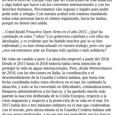
y algo habrá que hacer con los convenios internacionales y con los
derechos humanos. Necesitamos vías seguras y legales para poder
pedir asilo y refugio. Con nuestra actitud solo estamos mandando
todas estas personas hacia el crimen organizado, hacia las mafias,
porque no tienen otra salida.
–
Usted fundó Proactiva Open Arms en el año 2015. ¿Qué ha
cambiado en estos 7 años? Los gobiernos cambian y con ellos las
ideologías, y es evidente que ha habido muchos que se os han
enfrentado y os han obstaculizado en vuestro trabajo, pero cree que
¿nos encontramos ante un Europa más egoísta o más solidaria?
He visto un cambio a peor. La situación empeoró a partir del 2018.
Desde el 2015 hasta el 2018 todavía había cierta intención de
proteger la vida en aguas internacionales. Pero, desde febrero/marzo
de 2018, con las elecciones en Italia, la coordinación o el
desentendimiento de la Guardia Costiera italiana, que hasta esta
fecha coordinaba todos estos efectivos en el mar, ha cambiado la
situación, y todo se ha convertido en dificultades, criminalizaciones,
bloqueos administrativos a los barcos, y ha quedado mucho más
patente la inacción deliberada de la Unión Europea, respecto a la
crisis migratoria y respecto a la protección de la vida en el mar. En
2015 había dos o tres misiones militares en el mar que colaboraban
con el rescate, pero ahora mismo ni la Guardia Costiera italiana sale
de sus aguas territoriales, a no ser que sea apercibida por los barcos