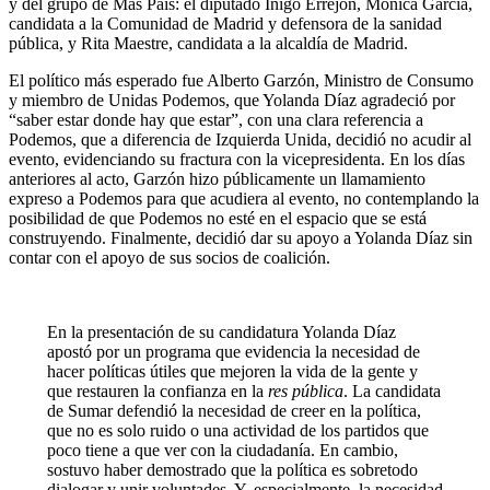
y del grupo de Más País: el diputado Íñigo Errejón, Mónica García,
candidata a la Comunidad de Madrid y defensora de la sanidad
pública, y Rita Maestre, candidata a la alcaldía de Madrid.
El político más esperado fue Alberto Garzón, Ministro de Consumo
y miembro de Unidas Podemos, que Yolanda Díaz agradeció por
“saber estar donde hay que estar”, con una clara referencia a
Podemos, que a diferencia de Izquierda Unida, decidió no acudir al
evento, evidenciando su fractura con la vicepresidenta. En los días
anteriores al acto, Garzón hizo públicamente un llamamiento
expreso a Podemos para que acudiera al evento, no contemplando la
posibilidad de que Podemos no esté en el espacio que se está
construyendo. Finalmente, decidió dar su apoyo a Yolanda Díaz sin
contar con el apoyo de sus socios de coalición.
En la presentación de su candidatura Yolanda Díaz
apostó por un programa que evidencia la necesidad de
hacer políticas útiles que mejoren la vida de la gente y
que restauren la confianza en la
res pública
. La candidata
de Sumar defendió la necesidad de creer en la política,
que no es solo ruido o una actividad de los partidos que
poco tiene a que ver con la ciudadanía. En cambio,
sostuvo haber demostrado que la política es sobretodo
dialogar y unir voluntades. Y, especialmente, la necesidad