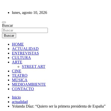
Saltar
al
lunes, agosto 10, 2026
contenido
REVISTA DE PRENSA
Buscar
Buscar
HOME
ACTUALIDAD
ENTREVISTAS
CULTURA
ARTE
STREET ART
CINE
TEATRO
MÚSICA
MEDIOAMBIENTE
CONTACTO
Inicio
actualidad
Yolanda Díaz: “Quiero ser la primera presidenta de España”