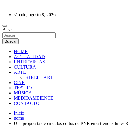
Saltar
al
sábado, agosto 8, 2026
contenido
REVISTA DE PRENSA
Buscar
Buscar
HOME
ACTUALIDAD
ENTREVISTAS
CULTURA
ARTE
STREET ART
CINE
TEATRO
MÚSICA
MEDIOAMBIENTE
CONTACTO
Inicio
home
Una propuesta de cine: los cortos de PNR en estreno el lunes 3