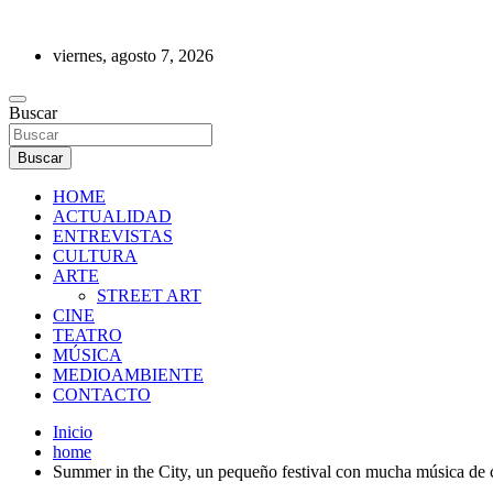
Saltar
al
viernes, agosto 7, 2026
contenido
REVISTA DE PRENSA
Buscar
Buscar
HOME
ACTUALIDAD
ENTREVISTAS
CULTURA
ARTE
STREET ART
CINE
TEATRO
MÚSICA
MEDIOAMBIENTE
CONTACTO
Inicio
home
Summer in the City, un pequeño festival con mucha música de 