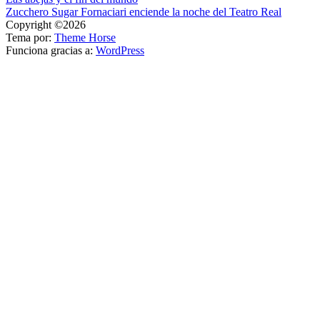
Navegación
Zucchero Sugar Fornaciari enciende la noche del Teatro Real
de
Copyright ©2026
entradas
Tema por:
Theme Horse
Funciona gracias a:
WordPress