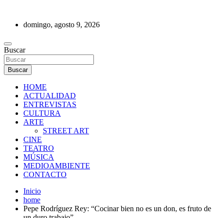
Saltar
al
domingo, agosto 9, 2026
contenido
REVISTA DE PRENSA
Buscar
Buscar
HOME
ACTUALIDAD
ENTREVISTAS
CULTURA
ARTE
STREET ART
CINE
TEATRO
MÚSICA
MEDIOAMBIENTE
CONTACTO
Inicio
home
Pepe Rodríguez Rey: “Cocinar bien no es un don, es fruto de
un duro trabajo”