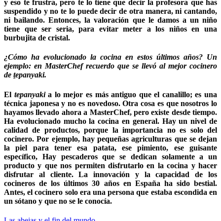
y eso te frustra, pero te lo tiene que decir la profesora que has
suspendido y no te lo puede decir de otra manera, ni cantando,
ni bailando. Entonces, la valoración que le damos a un niño
tiene que ser seria, para evitar meter a los niños en una
burbujita de cristal.
¿Cómo ha evolucionado la cocina en estos últimos años? Un
ejemplo: en MasterChef recuerdo que se llevó al mejor cocinero
de
t
epanyaki.
El
tepanyaki
a lo mejor es más antiguo que el canalillo; es una
técnica japonesa y no es novedoso. Otra cosa es que nosotros lo
hayamos llevado ahora a MasterChef, pero existe desde tiempo.
Ha evolucionado mucho la cocina en general. Hay un nivel de
calidad de productos, porque la importancia no es solo del
cocinero. Por ejemplo, hay pequeñas agriculturas que se dejan
la piel para tener esa patata, ese pimiento, ese guisante
específico, Hay pescaderos que se dedican solamente a un
producto y que nos permiten disfrutarlo en la cocina y hacer
disfrutar al cliente. La innovación y la capacidad de los
cocineros de los últimos 30 años en España ha sido bestial.
Antes, el cocinero solo era una persona que estaba escondida en
un sótano y que no se le conocía.
Las abejas y el fin del mundo