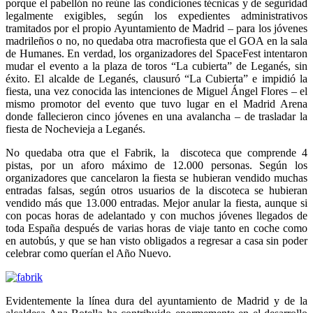
porque el pabellón no reúne las condiciones técnicas y de seguridad
legalmente exigibles, según los expedientes administrativos
tramitados por el propio Ayuntamiento de Madrid – para los jóvenes
madrileños o no, no quedaba otra macrofiesta que el GOA en la sala
de Humanes. En verdad, los organizadores del SpaceFest intentaron
mudar el evento a la plaza de toros “La cubierta” de Leganés, sin
éxito. El alcalde de Leganés, clausuró “La Cubierta” e impidió la
fiesta, una vez conocida las intenciones de Miguel Ángel Flores – el
mismo promotor del evento que tuvo lugar en el Madrid Arena
donde fallecieron cinco jóvenes en una avalancha – de trasladar la
fiesta de Nochevieja a Leganés.
No quedaba otra que el Fabrik, la discoteca que comprende 4
pistas, por un aforo máximo de 12.000 personas. Según los
organizadores que cancelaron la fiesta se hubieran vendido muchas
entradas falsas, según otros usuarios de la discoteca se hubieran
vendido más que 13.000 entradas. Mejor anular la fiesta, aunque si
con pocas horas de adelantado y con muchos jóvenes llegados de
toda España después de varias horas de viaje tanto en coche como
en autobús, y que se han visto obligados a regresar a casa sin poder
celebrar como querían el Año Nuevo.
Evidentemente la línea dura del ayuntamiento de Madrid y de la