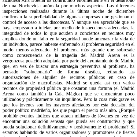
alcaldesa Ana Botella ha contribuido enormemente en el desarrollo
de una Nochevieja anómala por muchos aspectos. Las diferentes
inspecciones realizadas durante la última noche de diciembre
confirman la superficialidad de algunas empresas que gestionan el
control de acceso a las discotecas. Y aunque sea apreciable que se
haya empezado a tutelar, por medio de inspecciones adecuadas, la
integridad de todos lo que acuden a conciertos en recintos muy
amplios donde un fallo en la seguridad puede amenazar la vida de
un individuo, parece haberse enfrentado al problema seguridad en el
modo menos adecuado. El problema más grande que sobresale
como consecuencia de la tragedia del Madrid Arena es la
vergonzosa posición adoptada por parte del ayuntamiento de Madrid
que, en vez de buscar una estrategia preventiva al problema, ha
pensado “solucionarlo” de forma drástica, retirando las
autorizaciones de alquiler de recintos públicos en caso de
organización de macrofiestas. Madrid se queda así con varios
recintos de propiedad pública que costaron una fortuna (el Madrid
Arena como también la Caja Mágica) que se encuentran poco
utilizados y prácticamente sin inquilinos. Pero la cosa más grave es
que los jóvenes son los mayores afectados por esta decisión del
poder político madrileño, los que pagan el precio más alto. ¿Porqué
prohibir eventos lúdicos que atraen millares de jóvenes en vez de
encontrar una solución sensata que pueda ser constructiva y que
pueda solucionar definitivamente y positivamente el problema? Si
estamos hablando de varios organizadores y promotores de fiestas