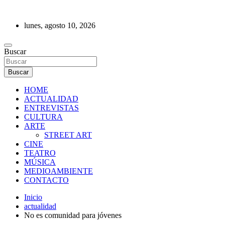
Saltar
al
lunes, agosto 10, 2026
contenido
REVISTA DE PRENSA
Buscar
Buscar
HOME
ACTUALIDAD
ENTREVISTAS
CULTURA
ARTE
STREET ART
CINE
TEATRO
MÚSICA
MEDIOAMBIENTE
CONTACTO
Inicio
actualidad
No es comunidad para jóvenes