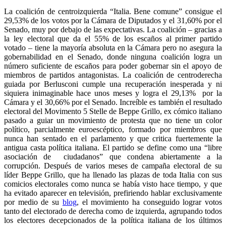
La coalición de centroizquierda “Italia. Bene comune” consigue el
29,53% de los votos por la Cámara de Diputados y el 31,60% por el
Senado, muy por debajo de las expectativas. La coalición – gracias a
la ley electoral que da el 55% de los escaños al primer partido
votado – tiene la mayoría absoluta en la Cámara pero no asegura la
gobernabilidad en el Senado, donde ninguna coalición logra un
número suficiente de escaños para poder gobernar sin el apoyo de
miembros de partidos antagonistas. La coalición de centroderecha
guiada por Berlusconi cumple una recuperación inesperada y ni
siquiera inimaginable hace unos meses y logra el 29,13% por la
Cámara y el 30,66% por el Senado. Increíble es también el resultado
electoral del Movimento 5 Stelle de Beppe Grillo, ex cómico italiano
pasado a guiar un movimiento de protesta que no tiene un color
político, parcialmente euroescéptico, formado por miembros que
nunca han sentado en el parlamento y que critica fuertemente la
antigua casta política italiana. El partido se define como una “libre
asociación de ciudadanos” que condena abiertamente a la
corrupción. Después de varios meses de campaña electoral de su
líder Beppe Grillo, que ha llenado las plazas de toda Italia con sus
comicios electorales como nunca se había visto hace tiempo, y que
ha evitado aparecer en televisión, prefiriendo hablar exclusivamente
por medio de su
blog
, el movimiento ha conseguido lograr votos
tanto del electorado de derecha como de izquierda, agrupando todos
los electores decepcionados de la política italiana de los últimos