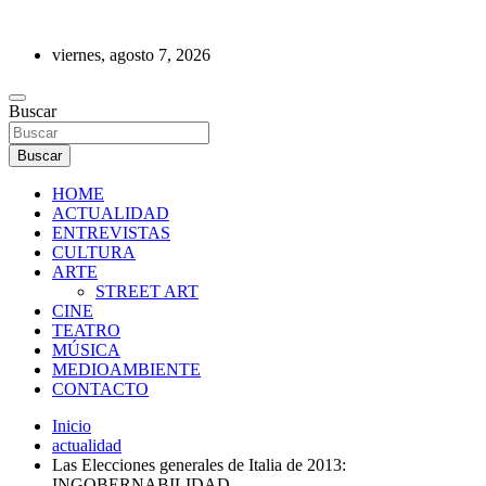
Saltar
al
viernes, agosto 7, 2026
contenido
REVISTA DE PRENSA
Buscar
Buscar
HOME
ACTUALIDAD
ENTREVISTAS
CULTURA
ARTE
STREET ART
CINE
TEATRO
MÚSICA
MEDIOAMBIENTE
CONTACTO
Inicio
actualidad
Las Elecciones generales de Italia de 2013:
INGOBERNABILIDAD.