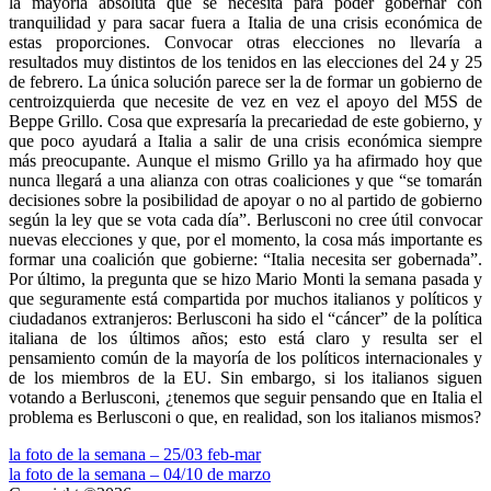
la mayoría absoluta que se necesita para poder gobernar con
tranquilidad y para sacar fuera a Italia de una crisis económica de
estas proporciones. Convocar otras elecciones no llevaría a
resultados muy distintos de los tenidos en las elecciones del 24 y 25
de febrero. La única solución parece ser la de formar un gobierno de
centroizquierda que necesite de vez en vez el apoyo del M5S de
Beppe Grillo. Cosa que expresaría la precariedad de este gobierno, y
que poco ayudará a Italia a salir de una crisis económica siempre
más preocupante. Aunque el mismo Grillo ya ha afirmado hoy que
nunca llegará a una alianza con otras coaliciones y que “se tomarán
decisiones sobre la posibilidad de apoyar o no al partido de gobierno
según la ley que se vota cada día”. Berlusconi no cree útil convocar
nuevas elecciones y que, por el momento, la cosa más importante es
formar una coalición que gobierne: “Italia necesita ser gobernada”.
Por último, la pregunta que se hizo Mario Monti la semana pasada y
que seguramente está compartida por muchos italianos y políticos y
ciudadanos extranjeros: Berlusconi ha sido el “cáncer” de la política
italiana de los últimos años; esto está claro y resulta ser el
pensamiento común de la mayoría de los políticos internacionales y
de los miembros de la EU. Sin embargo, si los italianos siguen
votando a Berlusconi, ¿tenemos que seguir pensando que en Italia el
problema es Berlusconi o que, en realidad, son los italianos mismos?
Navegación
la foto de la semana – 25/03 feb-mar
la foto de la semana – 04/10 de marzo
de