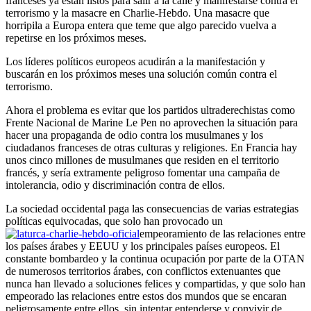
franceses ya están listos para salir a la calle y manifestarse contra el
terrorismo y la masacre en Charlie-Hebdo. Una masacre que
horripila a Europa entera que teme que algo parecido vuelva a
repetirse en los próximos meses.
Los líderes políticos europeos acudirán a la manifestación y
buscarán en los próximos meses una solución común contra el
terrorismo.
Ahora el problema es evitar que los partidos ultraderechistas como
Frente Nacional de Marine Le Pen no aprovechen la situación para
hacer una propaganda de odio contra los musulmanes y los
ciudadanos franceses de otras culturas y religiones. En Francia hay
unos cinco millones de musulmanes que residen en el territorio
francés, y sería extramente peligroso fomentar una campaña de
intolerancia, odio y discriminación contra de ellos.
La sociedad occidental paga las consecuencias de varias estrategias
políticas equivocadas, que solo han provocado un
empeoramiento de las relaciones entre
los países árabes y EEUU y los principales países europeos. El
constante bombardeo y la continua ocupación por parte de la OTAN
de numerosos territorios árabes, con conflictos extenuantes que
nunca han llevado a soluciones felices y compartidas, y que solo han
empeorado las relaciones entre estos dos mundos que se encaran
peligrosamente entre ellos, sin intentar entenderse y convivir de