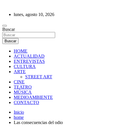
Saltar
al
lunes, agosto 10, 2026
contenido
REVISTA DE PRENSA
Buscar
Buscar
HOME
ACTUALIDAD
ENTREVISTAS
CULTURA
ARTE
STREET ART
CINE
TEATRO
MÚSICA
MEDIOAMBIENTE
CONTACTO
Inicio
home
Las consecuencias del odio