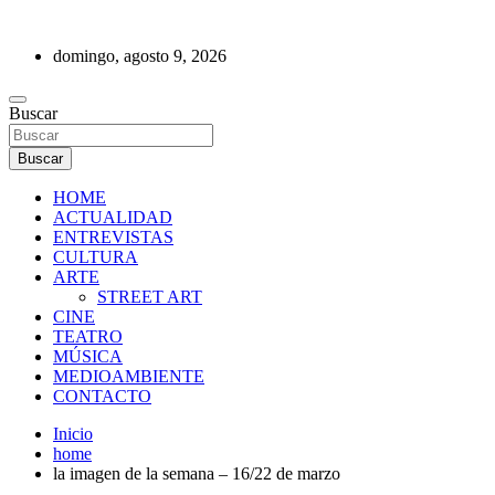
Saltar
al
domingo, agosto 9, 2026
contenido
REVISTA DE PRENSA
Buscar
Buscar
HOME
ACTUALIDAD
ENTREVISTAS
CULTURA
ARTE
STREET ART
CINE
TEATRO
MÚSICA
MEDIOAMBIENTE
CONTACTO
Inicio
home
la imagen de la semana – 16/22 de marzo