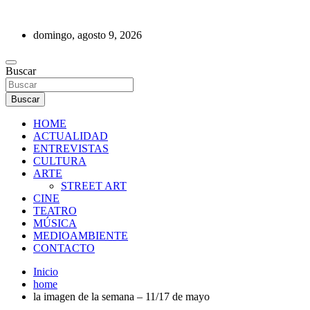
Saltar
al
domingo, agosto 9, 2026
contenido
REVISTA DE PRENSA
Buscar
Buscar
HOME
ACTUALIDAD
ENTREVISTAS
CULTURA
ARTE
STREET ART
CINE
TEATRO
MÚSICA
MEDIOAMBIENTE
CONTACTO
Inicio
home
la imagen de la semana – 11/17 de mayo