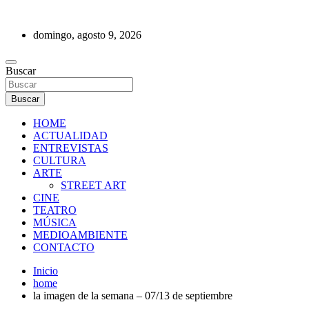
Saltar
al
domingo, agosto 9, 2026
contenido
REVISTA DE PRENSA
Buscar
Buscar
HOME
ACTUALIDAD
ENTREVISTAS
CULTURA
ARTE
STREET ART
CINE
TEATRO
MÚSICA
MEDIOAMBIENTE
CONTACTO
Inicio
home
la imagen de la semana – 07/13 de septiembre