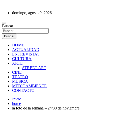
Saltar
al
domingo, agosto 9, 2026
contenido
REVISTA DE PRENSA
Buscar
Buscar
HOME
ACTUALIDAD
ENTREVISTAS
CULTURA
ARTE
STREET ART
CINE
TEATRO
MÚSICA
MEDIOAMBIENTE
CONTACTO
Inicio
home
la foto de la semana – 24/30 de noviembre