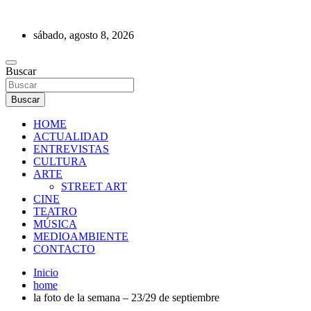
Saltar
al
sábado, agosto 8, 2026
contenido
REVISTA DE PRENSA
Buscar
Buscar
HOME
ACTUALIDAD
ENTREVISTAS
CULTURA
ARTE
STREET ART
CINE
TEATRO
MÚSICA
MEDIOAMBIENTE
CONTACTO
Inicio
home
la foto de la semana – 23/29 de septiembre