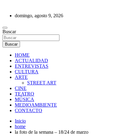
Saltar
al
domingo, agosto 9, 2026
contenido
REVISTA DE PRENSA
Buscar
Buscar
HOME
ACTUALIDAD
ENTREVISTAS
CULTURA
ARTE
STREET ART
CINE
TEATRO
MÚSICA
MEDIOAMBIENTE
CONTACTO
Inicio
home
la foto de la semana – 18/24 de marzo