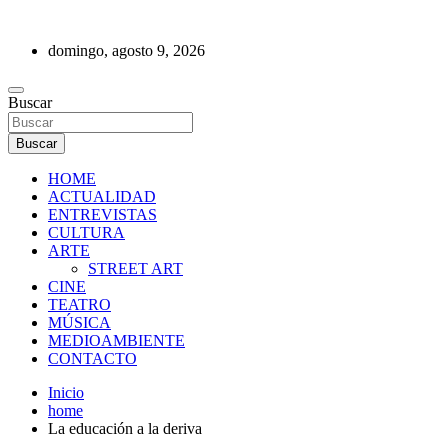
Saltar
al
domingo, agosto 9, 2026
contenido
REVISTA DE PRENSA
Buscar
Buscar
HOME
ACTUALIDAD
ENTREVISTAS
CULTURA
ARTE
STREET ART
CINE
TEATRO
MÚSICA
MEDIOAMBIENTE
CONTACTO
Inicio
home
La educación a la deriva