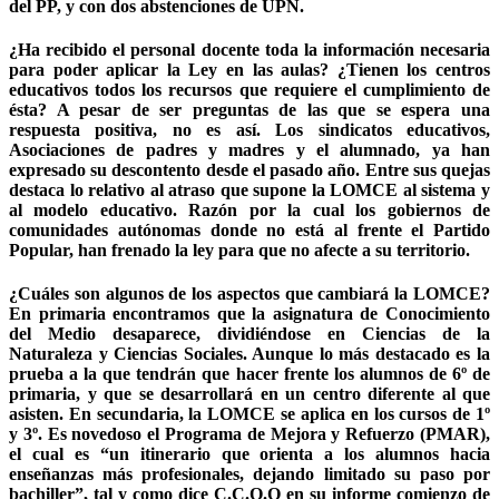
del PP, y con dos abstenciones de UPN.
¿Ha recibido el personal docente toda la información necesaria
para poder aplicar la Ley en las aulas? ¿Tienen los centros
educativos todos los recursos que requiere el cumplimiento de
ésta? A pesar de ser preguntas de las que se espera una
respuesta positiva, no es así. Los sindicatos educativos,
Asociaciones de padres y madres y el alumnado, ya han
expresado su descontento desde el pasado año. Entre sus quejas
destaca lo relativo al atraso que supone la LOMCE al sistema y
al modelo educativo. Razón por la cual los gobiernos de
comunidades autónomas donde no está al frente el Partido
Popular, han frenado la ley para que no afecte a su territorio.
¿Cuáles son algunos de los aspectos que cambiará la LOMCE?
En primaria encontramos que la asignatura de Conocimiento
del Medio desaparece, dividiéndose en Ciencias de la
Naturaleza y Ciencias Sociales. Aunque lo más destacado es la
prueba a la que tendrán que hacer frente los alumnos de 6º de
primaria, y que se desarrollará en un centro diferente al que
asisten. En secundaria, la LOMCE se aplica en los cursos de 1º
y 3º. Es novedoso el Programa de Mejora y Refuerzo (PMAR),
el cual es “un itinerario que orienta a los alumnos hacia
enseñanzas más profesionales, dejando limitado su paso por
bachiller”, tal y como dice C.C.O.O en su informe comienzo de