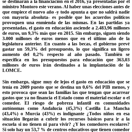
se destinarán a la financiación en el 2016, ya presentadas por el
ministro Montoro este verano. Al haber unas elecciones antes de
que empiece el nuevo año -y todo apunta a que no saldrá nadie
con mayoría absoluta- es posible que los acuerdos políticos
provoquen una enmienda de las mismas. En las partidas ya
presentadas, el gasto en educación asciende a 2.483,96 millones
de euros, un 9,3% más que en 2015. Sin embargo, siguen siendo
3.000 millones de euros menos que en el último año de la
legislatura anterior. En cuanto a las becas, el gobierno prevé
gastar un 59,3% del presupuesto, lo que significa un ligero
aumento del 0,2% respecto al año pasado. También se
especifica en los presupuestos para educación que 363,03
millones de euros irán destinados a la implantación de la
LOMCE.
Sin embargo, sigue muy de lejos el gasto en educación que se
tenía en 2009 puesto que se destina un 0,6% del PIB menos, y
esto provoca que sean las familias las que tengan que acarrear
gastos que ya no financia el Estado como el material escolar o el
comedor. El riesgo de pobreza infantil en comunidades
autónomas como Andalucía (45,3%) Castilla La Mancha
(43,4%) o Murcia (43%) es indignante ¿Todos niños en esa
situación llegarán a cubrir los recursos básicos para ir a la
escuela si no tienen ni para vivir? ¿Y los comedores escolares?
Si solo hay un 53,7 % de centros educativos que tienen comedor