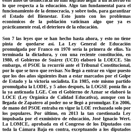
estos años de democracia no han logrado llegar a un acuerdo en
lo que respecta a la educación. Algo tan fundamental para el
funcionamiento de la democracia, y sobre todo, para garantizar
el Estado del Bienestar. Esto junto con los problemas
económicos de la población vaticinan algo que ya es
prácticamente real, el deterioro de la educación.
Son 7 las leyes que se han hecho hasta ahora, y esto no tiene
pinta de quedarse así. La Ley General de Educación
promulgada por Franco en 1970 sería la primera de ellas. Ya
terminada la dictadura, y con una reciente constitución, en
1980, el Gobierno de Suárez (UCD) elaboró la LOECE. Sin
embargo, el PSOE la recurrió ante el Tribunal Constitucional,
por lo que se tuvo que revisar. No llegó a entrar en vigor puesto
que los dos años siguientes iban a estar marcados por el Golpe
de Estado y la victoria socialista. En 1985, este mismo partido
promulgaba la LODE, y 5 años después, la LOGSE ponía fin a
la ya anticuada LGE. Con el Gobierno de Aznar se elaboró la
LOCE (Ley Orgánica de Calidad Educativa), aunque con la
llegada de Zapatero al poder no se llegó a promulgar. En 2006,
de mano del PSOE entraba en vigor la LOE rechazada solo por
los populares. Por último, en 2013 la tan cuestionada Ley
impulsada por el exministro de educación, José Ignacio Wert.
La LOMCE, aprobada en el Congreso de los Diputados con
toda la Cámara Baja en contra, exceptuando a los diputados