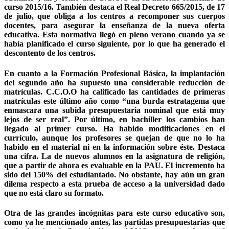
curso 2015/16. También destaca el Real Decreto 665/2015, de 17
de julio, que obliga a los centros a recomponer sus cuerpos
docentes, para asegurar la enseñanza de la nueva oferta
educativa. Esta normativa llegó en pleno verano cuando ya se
había planificado el curso siguiente, por lo que ha generado el
descontento de los centros.
En cuanto a la Formación Profesional Básica, la implantación
del segundo año ha supuesto una considerable reducción de
matrículas. C.C.O.O ha calificado las cantidades de primeras
matrículas este último año como “una burda estratagema que
enmascara una subida presupuestaria nominal que está muy
lejos de ser real”. Por último, en bachiller los cambios han
llegado al primer curso. Ha habido modificaciones en el
currículo, aunque los profesores se quejan de que no lo ha
habido en el material ni en la información sobre éste. Destaca
una cifra. La de nuevos alumnos en la asignatura de religión,
que a partir de ahora es evaluable en la PAU. El incremento ha
sido del 150% del estudiantado. No obstante, hay aún un gran
dilema respecto a esta prueba de acceso a la universidad dado
que no está claro su formato.
Otra de las grandes incógnitas para este curso educativo son,
como ya he mencionado antes, las partidas presupuestarias que