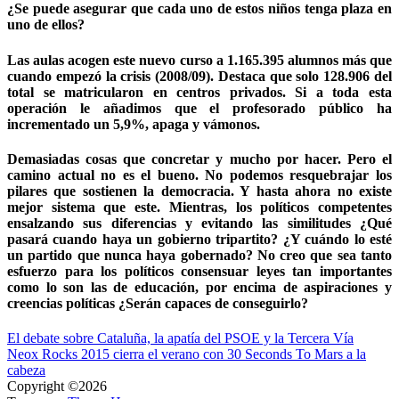
¿Se puede asegurar que cada uno de estos niños tenga plaza en
uno de ellos?
Las aulas acogen este nuevo curso a 1.165.395 alumnos más que
cuando empezó la crisis (2008/09). Destaca que solo 128.906 del
total se matricularon en centros privados. Si a toda esta
operación le añadimos que el profesorado público ha
incrementado un 5,9%, apaga y vámonos.
Demasiadas cosas que concretar y mucho por hacer. Pero el
camino actual no es el bueno. No podemos resquebrajar los
pilares que sostienen la democracia. Y hasta ahora no existe
mejor sistema que este. Mientras, los políticos competentes
ensalzando sus diferencias y evitando las similitudes ¿Qué
pasará cuando haya un gobierno tripartito? ¿Y cuándo lo esté
un partido que nunca haya gobernado? No creo que sea tanto
esfuerzo para los políticos consensuar leyes tan importantes
como lo son las de educación, por encima de aspiraciones y
creencias políticas ¿Serán capaces de conseguirlo?
Navegación
El debate sobre Cataluña, la apatía del PSOE y la Tercera Vía
Neox Rocks 2015 cierra el verano con 30 Seconds To Mars a la
de
cabeza
entradas
Copyright ©2026