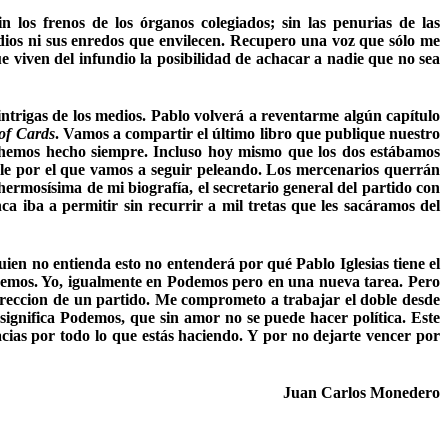
los frenos de los órganos colegiados; sin las penurias de las
medios ni sus enredos que envilecen. Recupero una voz que sólo me
e viven del infundio la posibilidad de achacar a nadie que no sea
intrigas de los medios. Pablo volverá a reventarme algún capítulo
of Cards
. Vamos a compartir el último libro
que publique nuestro
hemos hecho siempre. Incluso hoy mismo que los dos estábamos
ble por el que vamos a seguir peleando. Los mercenarios querrán
rmosísima de mi biografía, el secretario general del partido con
a iba a permitir sin recurrir a mil tretas que les sacáramos del
ien no entienda esto no entenderá por qué Pablo Iglesias tiene el
demos. Yo, igualmente en Podemos pero en una nueva tarea. Pero
ireccion de un partido. Me comprometo a trabajar el doble desde
significa Podemos, que sin amor no se puede hacer política. Este
ias por todo lo que estás haciendo. Y por no dejarte vencer por
Juan Carlos Monedero