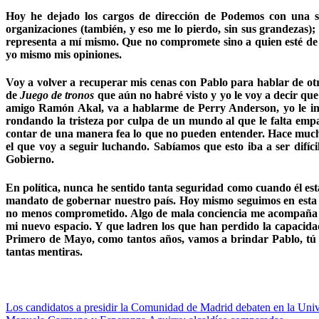
Hoy he dejado los cargos de dirección de Podemos con una sol
organizaciones (también, y eso me lo pierdo, sin sus grandezas);
representa a mí mismo. Que no compromete sino a quien esté de ac
yo mismo mis opiniones.
Voy a volver a recuperar mis cenas con Pablo para hablar de otra
de
Juego de tronos
que aún no habré visto y yo le voy a decir que
amigo Ramón Akal, va a hablarme de Perry Anderson, yo le in
rondando la tristeza por culpa de un mundo al que le falta emp
contar de una manera fea lo que no pueden entender. Hace mucho 
el que voy a seguir luchando. Sabíamos que esto iba a ser difíc
Gobierno.
En política, nunca he sentido tanta seguridad como cuando él est
mandato de gobernar nuestro país. Hoy mismo seguimos en esta 
no menos comprometido. Algo de mala conciencia me acompaña por
mi nuevo espacio. Y que ladren los que han perdido la capacidad
Primero de Mayo, como tantos años, vamos a brindar Pablo, tú y
tantas mentiras.
Navegación
Los candidatos a presidir la Comunidad de Madrid debaten en la Univ