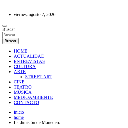
Saltar
al
viernes, agosto 7, 2026
contenido
REVISTA DE PRENSA
Buscar
Buscar
HOME
ACTUALIDAD
ENTREVISTAS
CULTURA
ARTE
STREET ART
CINE
TEATRO
MÚSICA
MEDIOAMBIENTE
CONTACTO
Inicio
home
La dimisión de Monedero