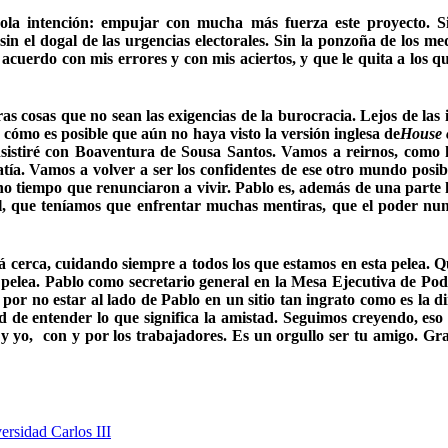
a intención: empujar con mucha más fuerza este proyecto. Sin 
 sin el dogal de las urgencias electorales. Sin la ponzoña de los 
uerdo con mis errores y con mis aciertos, y que le quita a los qu
s cosas que no sean las exigencias de la burocracia. Lejos de las 
 cómo es posible que aún no haya visto la versión inglesa de
House 
sistiré con Boaventura de Sousa Santos. Vamos a reirnos, como 
atía. Vamos a volver a ser los confidentes de ese otro mundo posi
tiempo que renunciaron a vivir. Pablo es, además de una parte he
il, que teníamos que enfrentar muchas mentiras, que el poder nunc
á cerca, cuidando siempre a todos los que estamos en esta pelea. Qu
pelea. Pablo como secretario general en la Mesa Ejecutiva de Po
 no estar al lado de Pablo en un sitio tan ingrato como es la d
 de entender lo que significa la amistad. Seguimos creyendo, eso 
 yo, con y por los trabajadores. Es un orgullo ser tu amigo. Grac
ersidad Carlos III