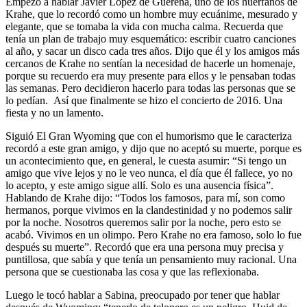
Empezó a hablar Javier López de Guereña, uno de los huérfanos de
Krahe, que lo recordó como un hombre muy ecuánime, mesurado y
elegante, que se tomaba la vida con mucha calma. Recuerda que
tenía un plan de trabajo muy esquemático: escribir cuatro canciones
al año, y sacar un disco cada tres años. Dijo que él y los amigos más
cercanos de Krahe no sentían la necesidad de hacerle un homenaje,
porque su recuerdo era muy presente para ellos y le pensaban todas
las semanas. Pero decidieron hacerlo para todas las personas que se
lo pedían. Así que finalmente se hizo el concierto de 2016. Una
fiesta y no un lamento.
Siguió El Gran Wyoming que con el humorismo que le caracteriza
recordó a este gran amigo, y dijo que no aceptó su muerte, porque es
un acontecimiento que, en general, le cuesta asumir: “Si tengo un
amigo que vive lejos y no le veo nunca, el día que él fallece, yo no
lo acepto, y este amigo sigue allí. Solo es una ausencia física”.
Hablando de Krahe dijo: “Todos los famosos, para mí, son como
hermanos, porque vivimos en la clandestinidad y no podemos salir
por la noche. Nosotros queremos salir por la noche, pero esto se
acabó. Vivimos en un olimpo. Pero Krahe no era famoso, solo lo fue
después su muerte”. Recordó que era una persona muy precisa y
puntillosa, que sabía y que tenía un pensamiento muy racional. Una
persona que se cuestionaba las cosa y que las reflexionaba.
Luego le tocó hablar a Sabina, preocupado por tener que hablar