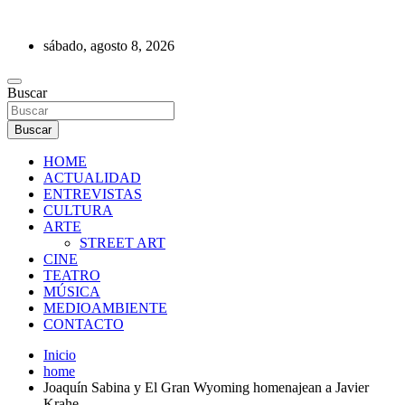
Saltar
al
sábado, agosto 8, 2026
contenido
REVISTA DE PRENSA
Buscar
Buscar
HOME
ACTUALIDAD
ENTREVISTAS
CULTURA
ARTE
STREET ART
CINE
TEATRO
MÚSICA
MEDIOAMBIENTE
CONTACTO
Inicio
home
Joaquín Sabina y El Gran Wyoming homenajean a Javier
Krahe