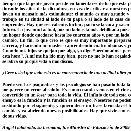
tiempo que la gente joven pierde en lamentarse de lo que está 
durante los años de la dictadura, en vez de criticar a nuestros
joven un mensaje más estimulante: el mundo es muy grande y e
trabajo en tu ciudad al lado de tu papá o al lado de la casa de
emprender. Hay que ser valiente, luchar, partirse la cara y sacar
futuro. La juventud actual, por un lado está más debilitada por e
un hogar donde quedarse hasta los cuarenta años y, por un lado,
cambio. En fin, lo que creo es que es muy importante prepar
carrera, y haciendo un máster o aprendiendo cuatro idiomas y yen
Cuando mis hijos se quejan por algo, yo digo “perdonadme, pero 
esta hora”. A mí me ha ido muy bien, pero no me lo han regalado
se labra su propia vida a mordiscos.
¿Cree usted que todo esto es la consecuencia de una actitud ultra-
Puede ser. Los psiquiatras y los psicólogos se han pasado toda 
me parece un error absoluto. Es como cuando vemos en el cine 
convertido en un
loser
para toda la vida. El influjo de toda esta
ensayo es la función y la función es el ensayo. Nosotros no pode
sustituido por el siguiente, y quiero decir mi frase favorida: el
cambia y va abriendo nuevas posibilidades. Hay que vivir con es
de sus vidas.
Ángel Gabilondo, su hermano, fue Ministro de Educación de 2009 a