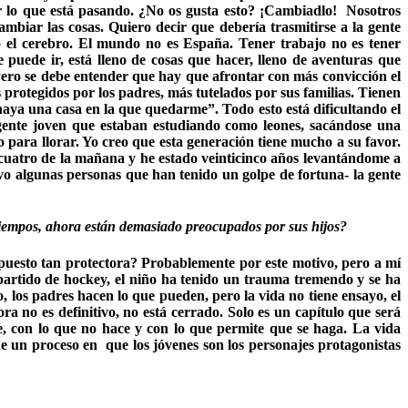
er lo que está pasando. ¿No os gusta esto? ¡Cambiadlo! Nosotros
mbiar las cosas. Quiero decir que debería trasmitirse a la gente
 el cerebro. El mundo no es España. Tener trabajo no es tener
 puede ir, está lleno de cosas que hacer, lleno de aventuras que
. Pero se debe entender que hay que afrontar con más convicción el
 protegidos por los padres, más tutelados por sus familias. Tienen
aya una casa en la que quedarme”. Todo esto está dificultando el
ente joven que estaban estudiando como leones, sacándose una
 para llorar. Yo creo que esta generación tiene mucho a su favor.
 cuatro de la mañana y he estado veinticinco años levantándome a
vo algunas personas que han tenido un golpe de fortuna- la gente
 tiempos, ahora están demasiado preocupados por sus hijos?
 puesto tan protectora? Probablemente por este motivo, pero a mí
artido de hockey, el niño ha tenido un trauma tremendo y se ha
 los padres hacen lo que pueden, pero la vida no tiene ensayo, el
a no es definitivo, no está cerrado. Solo es un capítulo que será
hace, con lo que no hace y con lo que permite que se haga. La vida
e un proceso en que los jóvenes son los personajes protagonistas