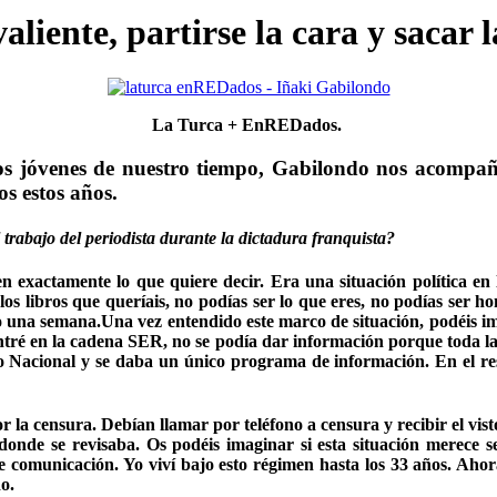
liente, partirse la cara y sacar 
La Turca + EnREDados.
 los jóvenes de nuestro tiempo, Gabilondo nos acompa
s estos años.
 trabajo del periodista durante la dictadura franquista?
n exactamente lo que quiere decir. Era una situación política en 
 los libros que queríais, no podías ser lo que eres, no podías ser 
tido una semana.Una vez entendido este marco de situación, podéis i
ntré en la cadena SER, no se podía dar información porque toda la
io Nacional y se daba un único programa de información. En el res
r la censura. Debían llamar por teléfono a censura y recibir el vis
tio donde se revisaba. Os podéis imaginar si esta situación merec
e comunicación. Yo viví bajo esto régimen hasta los 33 años. Ahora
o.