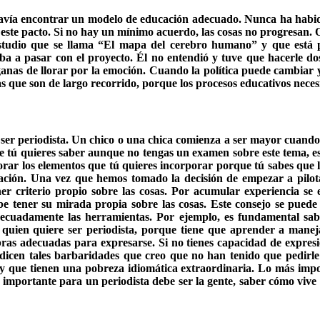
vía encontrar un modelo de educación adecuado. Nunca ha habido
ar este pacto. Si no hay un mínimo acuerdo, las cosas no progresan.
studio que se llama “El mapa del cerebro humano” y que está p
ba a pasar con el proyecto. Él no entendió y tuve que hacerle do
 ganas de llorar por la emoción. Cuando la política puede cambiar y
s que son de largo recorrido, porque los procesos educativos neces
e ser periodista. Un chico o una chica comienza a ser mayor cuand
 tú quieres saber aunque no tengas un examen sobre este tema, es
orar los elementos que tú quieres incorporar porque tú sabes que 
ación. Una vez que hemos tomado la decisión de empezar a pilota
 criterio propio sobre las cosas. Por acumular experiencia se en
tener su mirada propia sobre las cosas. Este consejo se puede co
ecuadamente las herramientas. Por ejemplo, es fundamental sabe
a quien quiere ser periodista, porque tiene que aprender a mane
bras adecuadas para expresarse. Si no tienes capacidad de expresió
 dicen tales barbaridades que creo que no han tenido que pedirle 
 que tienen una pobreza idiomática extraordinaria. Lo más impor
ás importante para un periodista debe ser la gente, saber cómo viv