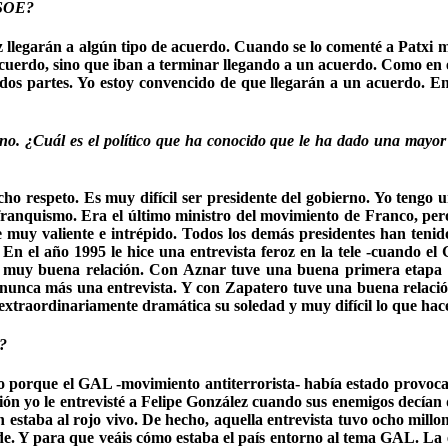
 PSOE?
legarán a algún tipo de acuerdo. Cuando se lo comenté a Patxi me 
erdo, sino que iban a terminar llegando a un acuerdo. Como en el 
dos partes. Yo estoy convencido de que llegarán a un acuerdo. En
ierno. ¿Cuál es el político que ha conocido que le ha dado una mayo
ucho respeto. Es muy difícil ser presidente del gobierno. Yo ten
 franquismo. Era el último ministro del movimiento de Franco, pe
 muy valiente e intrépido. Todos los demás presidentes han teni
En el año 1995 le hice una entrevista feroz en la tele -cuando el
 muy buena relación. Con Aznar tuve una buena primera etapa de
nunca más una entrevista. Y con Zapatero tuve una buena relación
s extraordinariamente dramática su soledad y muy difícil lo que ha
é?
o porque el GAL -movimiento antiterrorista- había estado provocan
ión yo le entrevisté a Felipe González cuando sus enemigos decían 
ión estaba al rojo vivo. De hecho, aquella entrevista tuvo ocho mill
de. Y para que veáis cómo estaba el país entorno al tema GAL. La en