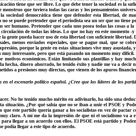
ón tiene que ser libre. Lo que debe tener la sociedad es la sufic
 monstruo que tuviera todas las caras y los pensamientos universal
o la sociedad democrática tiene que defender esta libertad, de m
o no se puede pretender que el periodista sea un ser que no tiene pe
s un ser humano. Pretender que cada uno posea todas las cosas a l
circulación de todas las ideas. Lo que no hay en este momento -y 
la gente pueda hacer uso de esta libertad con suficiente libertad. 
nsales, menos enviados especiales, que se pague mal, que se cobr
expresión, porque la gente en estas situaciones vive muy asustada, y
 es muy interesante, pero que está pasando un momento muy difícil.
r motivos económicos. Están limitando sus plantillas y hay much
ida hecha, dinero ahorrado, he tenido éxito y nadie me va a decir 
etidos a presiones muy directas, que vienen de los apuros financie
 en el escenario político español. ¿Cree que los líderes de los parti
hacer. No he tenido mucho mérito en adivinarlo, ha sido una deducc
 a esta situación. ¿Por qué sabía que no se iban a unir el PSOE 
que este partido quería ganar a los socialistas en vez de pactar con
muy claro. A mí me da la impresión de que ni el socialismo va a
ara llegar a un acuerdo con ellos. El PSOE está partido y Podem
e podía llegar a este tipo de acuerdo.