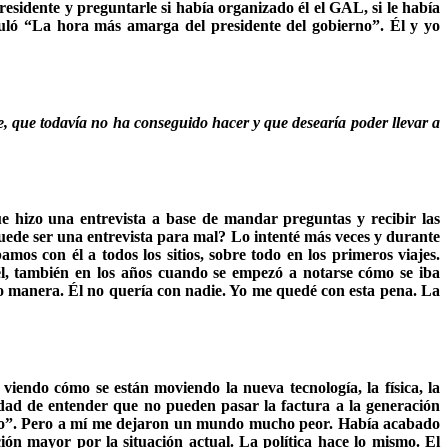
residente y preguntarle si había organizado él el GAL, si le había
tuló “La hora más amarga del presidente del gobierno”. Él y yo
e, que todavía no ha conseguido hacer y que desearía poder llevar a
 hizo una entrevista a base de mandar preguntas y recibir las
puede ser una entrevista para mal? Lo intenté más veces y durante
os con él a todos los sitios, sobre todo en los primeros viajes.
él, también en los años cuando se empezó a notarse cómo se iba
o manera. Él no quería con nadie. Yo me quedé con esta pena. La
iendo cómo se están moviendo la nueva tecnología, la física, la
idad de entender que no pueden pasar la factura a la generación
jado”. Pero a mí me dejaron un mundo mucho peor. Había acabado
n mayor por la situación actual. La política hace lo mismo. El