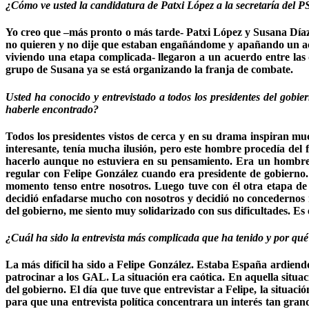
¿Cómo ve usted la candidatura de Patxi López a la secretaría del
Yo creo que –más pronto o más tarde- Patxi López y Susana Díaz l
no quieren y no dije que estaban engañándome y apañando un acu
viviendo una etapa complicada- llegaron a un acuerdo entre las 
grupo de Susana ya se está organizando la franja de combate.
Usted ha conocido y entrevistado a todos los presidentes del gob
haberle encontrado?
Todos los presidentes vistos de cerca y en su drama inspiran m
interesante, tenía mucha ilusión, pero este hombre procedía del
hacerlo aunque no estuviera en su pensamiento. Era un hombre
regular con Felipe González cuando era presidente de gobierno. 
momento tenso entre nosotros. Luego tuve con él otra etapa de
decidió enfadarse mucho con nosotros y decidió no concedernos 
del gobierno, me siento muy solidarizado con sus dificultades. E
¿Cuál ha sido la entrevista más complicada que ha tenido y por qu
La más difícil ha sido a Felipe González. Estaba España ardiend
patrocinar a los GAL. La situación era caótica. En aquella situac
del gobierno. El día que tuve que entrevistar a Felipe, la situac
para que una entrevista política concentrara un interés tan gran