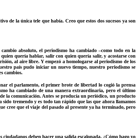
vo de la única tele que había. Creo que estos dos sucesos ya son
cambio absoluto, el periodismo ha cambiado –como todo en la
quien quería hablar, salir con quien quería salir, y acostarse con
isión, al aire libre. Y empezó a homologarse al periodismo de los
estro país pudo iniciar un nuevo tiempo, nuestro periodismo se
es cambios.
ar el parlamento, el primer brote de libertad lo cogió la prensa
dismo ha cambiado de una manera extraordinaria, pero el último
 de la comunicación. Antes se producía un periódico, un producto
ha sido tremendo y es todo tan rápido que las que ahora llamamos
e cree que el viaje del pasado al presente ya ha terminado, pero
los ciudadanos deben hacer una salida escalonada. ¿Cómo hago yo