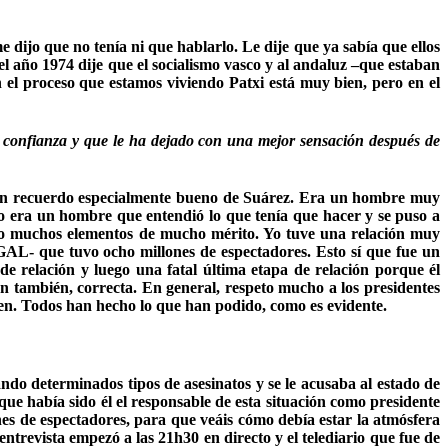
dijo que no tenía ni que hablarlo. Le dije que ya sabía que ellos
año 1974 dije que el socialismo vasco y al andaluz –que estaban
 el proceso que estamos viviendo Patxi está muy bien, pero en el
r confianza y que le ha dejado con una mejor sensación después de
go un recuerdo especialmente bueno de Suárez. Era un hombre muy
ro era un hombre que entendió lo que tenía que hacer y se puso a
do muchos elementos de mucho mérito. Yo tuve una relación muy
 GAL- que tuvo ocho millones de espectadores. Esto sí que fue un
 relación y luego una fatal última etapa de relación porque él
 también, correcta. En general, respeto mucho a los presidentes
cen. Todos han hecho lo que han podido, como es evidente.
do determinados tipos de asesinatos y se le acusaba al estado de
que había sido él el responsable de esta situación como presidente
ones de espectadores, para que veáis cómo debía estar la atmósfera
trevista empezó a las 21h30 en directo y el telediario que fue de