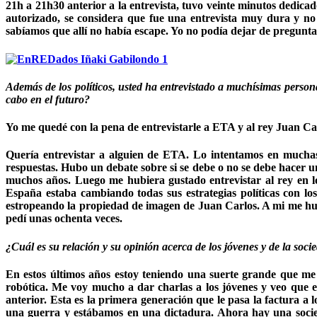
21h a 21h30 anterior a la entrevista, tuvo veinte minutos dedicad
autorizado, se considera que fue una entrevista muy dura y no 
sabíamos que allí no había escape. Yo no podía dejar de preguntar
Además de los políticos, usted ha entrevistado a muchísimas person
cabo en el futuro?
Yo me quedé con la pena de entrevistarle a ETA y al rey Juan Car
Quería entrevistar a alguien de ETA. Lo intentamos en muchas
respuestas. Hubo un debate sobre si se debe o no se debe hacer u
muchos años. Luego me hubiera gustado entrevistar al rey en los
España estaba cambiando todas sus estrategias políticas con l
estropeando la propiedad de imagen de Juan Carlos. A mi me hub
pedí unas ochenta veces.
¿Cuál es su relación y su opinión acerca de los jóvenes y de la soc
En estos últimos años estoy teniendo una suerte grande que me 
robótica. Me voy mucho a dar charlas a los jóvenes y veo que e
anterior. Esta es la primera generación que le pasa la factur
una guerra y estábamos en una dictadura. Ahora hay una socied