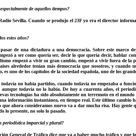
especialmente de aquellos tiempos?
io Sevilla. Cuando se produjo el 23F yo era el director informati
dos estos años?
asar de una dictadura a una democracia. Sobre este marco de 
pezó a ser como quería ser, decir lo que quería decir, hablar con 
odismo empezó a vivir su gran cambio, empezó a vivir fuera de la pr
aíses alrededor tenían más democracia que nosotros, y cuando nu
 es uno de los capítulos de la sociedad española, uno de los grand
 todavía no había partidos, cuando todavía no empezaba a funcion
, aunque todavía no la había. De hoy a cuarenta años, el perio
nuevas tecnologías ha sido absolutamente un terremoto en el mundo
 una información instantánea, en tiempo real. Este último cambio 
lo que ahora consideramos nuevo va a dar mucha risa. Hay gente qu
o lo presente, no solo lo pasado.
periodística imparcial y plural?
cción General de Tráfico dice que va a haber mucho tráfico y que 