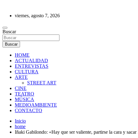
Saltar
al
viernes, agosto 7, 2026
contenido
REVISTA DE PRENSA
Buscar
Buscar
HOME
ACTUALIDAD
ENTREVISTAS
CULTURA
ARTE
STREET ART
CINE
TEATRO
MÚSICA
MEDIOAMBIENTE
CONTACTO
Inicio
home
Iñaki Gabilondo: «Hay que ser valiente, partirse la cara y sacar