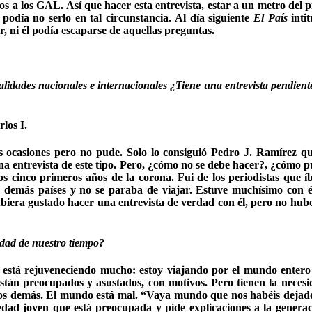
os a los GAL. Así que hacer esta entrevista, estar a un metro del p
podía no serlo en tal circunstancia. Al día siguiente
El País
inti
, ni él podía escaparse de aquellas preguntas.
alidades nacionales e internacionales ¿Tiene una entrevista pendient
los I.
 ocasiones pero no pude. Solo lo consiguió Pedro J. Ramírez que
na entrevista de este tipo. Pero, ¿cómo no se debe hacer?, ¿cómo 
 cinco primeros años de la corona. Fui de los periodistas que íbam
os demás países y no se paraba de viajar. Estuve muchísimo con 
iera gustado hacer una entrevista de verdad con él, pero no hub
iedad de nuestro tiempo?
está rejuveneciendo mucho: estoy viajando por el mundo entero v
stán preocupados y asustados, con motivos. Pero tienen la neces
a a los demás. El mundo está mal. “Vaya mundo que nos habéis de
ad joven que está preocupada y pide explicaciones a la generació