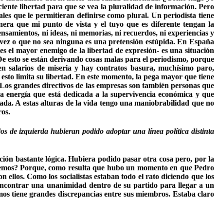
iente libertad para que se vea la pluralidad de información. Pero
es que le permitieran definirse como plural. Un periodista tiene
anera que mi punto de vista y el tuyo que es diferente tengan la
nsamientos, ni ideas, ni memorias, ni recuerdos, ni experiencias y
a vez o que no sea ninguna es una pretensión estúpida. En España
es el mayor enemigo de la libertad de expresión- es una situación
De esto se están derivando cosas malas para el periodismo, porque
en salarios de miseria y hay contratos basura, muchísimo paro,
 esto limita su libertad. En este momento, la pega mayor que tiene
 Los grandes directivos de las empresas son también personas que
a energía que está dedicada a la supervivencia económica y que
nada. A estas alturas de la vida tengo una maniobrabilidad que no
ros.
dos de izquierda hubieran podido adoptar una línea política distinta
ión bastante lógica. Hubiera podido pasar otra cosa pero, por la
y Podemos? Porque, como resulta que hubo un momento en que Pedro
 ellos. Como los socialistas estaban todo el rato diciendo que los
 encontrar una unanimidad dentro de su partido para llegar a un
os tiene grandes discrepancias entre sus miembros. Estaba claro