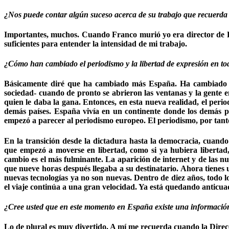
¿Nos puede contar algún suceso acerca de su trabajo que recuerda 
Importantes, muchos. Cuando Franco murió yo era director de Rad
suficientes para entender la intensidad de mi trabajo.
¿Cómo han cambiado el periodismo y la libertad de expresión en to
Básicamente diré que ha cambiado más España. Ha cambiado p
sociedad- cuando de pronto se abrieron las ventanas y la gente em
quien le daba la gana. Entonces, en esta nueva realidad, el peri
demás países. España vivía en un continente donde los demás p
empezó a parecer al periodismo europeo. El periodismo, por tanto,
En la transición desde la dictadura hasta la democracia, cuando
que empezó a moverse en libertad, como si ya hubiera libertad
cambio es el más fulminante. La aparición de internet y de las 
que nueve horas después llegaba a su destinatario. Ahora tienes
nuevas tecnologías ya no son nuevas. Dentro de diez años, todo 
el viaje continúa a una gran velocidad. Ya está quedando anticuad
¿Cree usted que en este momento en España existe una información 
Lo de plural es muy divertido. A mí me recuerda cuando la Dire