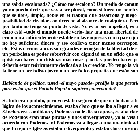
una salida escalonada? ¿Cómo me escalono? Un medio de comunicaci
yo no puedo decir que voy a ser plural, como si fuera un hombre
que se libre, limpio, noble en el trabajo que desarrolla y lueg
posibilidad de circular con derecho al alcance de cualquiera. Per
por tanto no tenga su punto de vista. No es un ser angelical; e
claro está –todo el mundo puede verlo- hay una gran libertad de 
económica suficientemente estable en las empresas como para que 
no hay suficiente dinero, y eso conlleva tener menos correspo
etc. Estas circunstancias son grandes enemigas de la libertad de 
un periodista es poder sobrevivir con dignidad en un oficio que
quisieran hacer muchísimas más cosas y no las pueden hacer po
debería estar teóricamente dedicada a la creación. Yo tengo la v
la tiene un periodista joven o un periódico pequeño que están som
Hablando de política, usted -el mayo pasado- predijo lo que pasaría
para evitar que el Partido Popular siguiera gobernando?
Sí, hubieran podido, pero yo estaba seguro de que no lo iban a 
lógica de los acontecimientos, estaba claro que se iba a llegar
Sánchez era candidato y Podemos no le dio su apoyo, estaba claro 
de Podemos eran unos piratas y unos sinvergüenzas, yo lo veía 
acuerdo con Podemos, ni Podemos va a llegar a una unanimidad p
que Errejón e Iglesias estaban divergiendo y estaba claro que no s