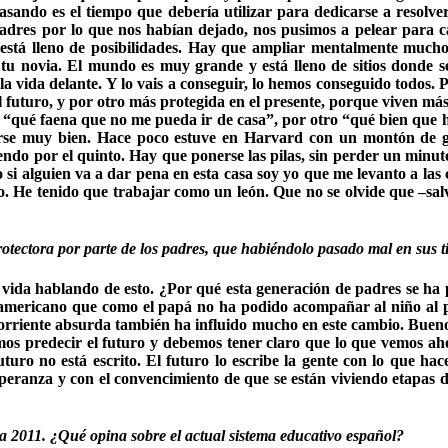
pasando es el tiempo que debería utilizar para dedicarse a resolv
 padres por lo que nos habían dejado, nos pusimos a pelear para ca
stá lleno de posibilidades. Hay que ampliar mentalmente mucho
 tu novia. El mundo es muy grande y está lleno de sitios donde se
 la vida delante. Y lo vais a conseguir, lo hemos conseguido todos
l futuro, y por otro más protegida en el presente, porque viven más
 “qué faena que no me pueda ir de casa”, por otro “qué bien que h
arse muy bien. Hace poco estuve en Harvard con un montón de g
do por el quinto. Hay que ponerse las pilas, sin perder un minuto
si alguien va a dar pena en esta casa soy yo que me levanto a las
. He tenido que trabajar como un león. Que no se olvide que –sal
protectora por parte de los padres, que habiéndolo pasado mal en sus
la vida hablando de esto. ¿Por qué esta generación de padres se ha
americano que como el papá no ha podido acompañar al niño al p
 corriente absurda también ha influido mucho en este cambio. Bueno,
mos predecir el futuro y debemos tener claro que lo que vemos ahor
 futuro no está escrito. El futuro lo escribe la gente con lo que 
peranza y con el convencimiento de que se están viviendo etapas d
 2011. ¿Qué opina sobre el actual sistema educativo español?