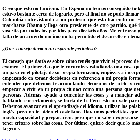
Creo que esto no funciona. En España no hemos conseguido toda
estuvo bastante cerca de lograrlo, pero al final no se pudo firm
Columbia entrevistando a un profesor que está haciendo un e
marcharse Obama y llega otro presidente de otro partido, qué i
suscrito por todos los partidos para dieciséis años. Me entraron
falta de un acuerdo mínimo no ha permitido el desarrollo en tema
¿Qué consejo daría a un aspirante periodista?
El consejo que daría es sobre cómo tenéis que vivir el proceso d
examen. El primer día que te encuentres estudiando una cosa que
un paso en el pilotaje de su propia formación, empiezas a incorp
empezando en tomar decisiones en referencia a mi propia form
entender que debemos ir acumulando elementos de juicio y tener
empezar a vivir en tu propia ciudad como una persona que debe 
personas. Además, ayuda a comentar las cosas y a manejar ad
hablando correctamente, se burla de ti. Pero esto no vale par
Debemos avanzar en el aprendizaje del idioma, utilizar las pala
inglés, pero no te piden el castellano. Hay unos periodistas que
mucha capacidad y preparación, pero que no saben expresarse y
tener criterio sobre las cosas. Por último, quiero decir que lo m
la gente.