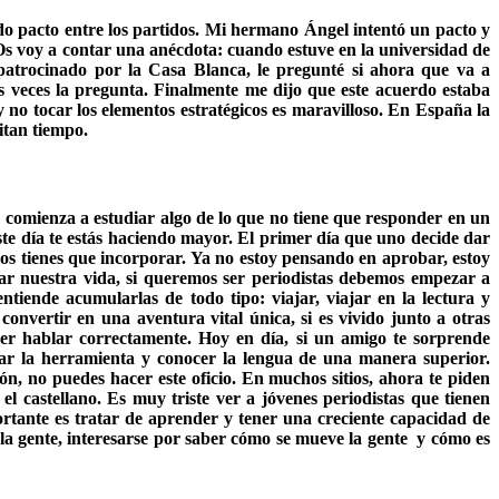
 pacto entre los partidos. Mi hermano Ángel intentó un pacto y
 Os voy a contar una anécdota: cuando estuve en la universidad de
atrocinado por la Casa Blanca, le pregunté si ahora que va a
s veces la pregunta. Finalmente me dijo que este acuerdo estaba
 no tocar los elementos estratégicos es maravilloso. En España la
itan tiempo.
o comienza a estudiar algo de lo que no tiene que responder en un
te día te estás haciendo mayor. El primer día que uno decide dar
los tienes que incorporar. Ya no estoy pensando en aprobar, estoy
r nuestra vida, si queremos ser periodistas debemos empezar a
tiende acumularlas de todo tipo: viajar, viajar en la lectura y
nvertir en una aventura vital única, si es vivido junto a otras
r hablar correctamente. Hoy en día, si un amigo te sorprende
jar la herramienta y conocer la lengua de una manera superior.
n, no puedes hacer este oficio. En muchos sitios, ahora te piden
el castellano. Es muy triste ver a jóvenes periodistas que tienen
tante es tratar de aprender y tener una creciente capacidad de
e la gente, interesarse por saber cómo se mueve la gente y cómo es